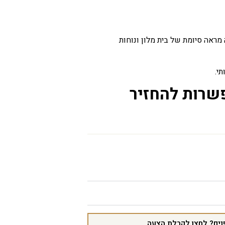
גיעה במידות X ומקנה מראה סיומת של בית מלון ונוחות
י.
פשרות להחזיר
נים? לחצו לקבלת הצעה