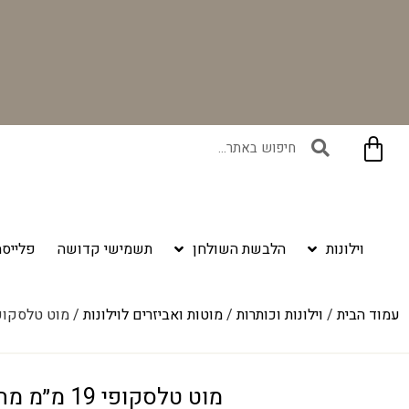
בקניית זוג וילונות באתר תקבלו זוג חבקי וילון יוקרתיים במתנה!
וילונות
הלבשת השולחן
תשמישי קדושה
פלייסמ
עמוד הבית
/
וילונות וכותרות
/
מוטות ואביזרים לוילונות
/ מוט טלסקופי 19 מ״מ מתכוונן – פלטינו
מוט טלסקופי 19 מ״מ מתכוונן – פלטינום שחור