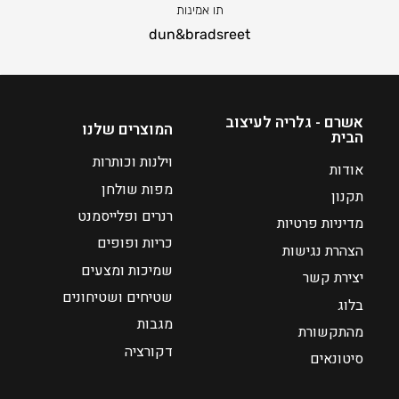
תו אמינות
dun&bradsreet
אשרם - גלריה לעיצוב
המוצרים שלנו
הבית
וילנות וכותרות
אודות
מפות שולחן
תקנון
רנרים ופלייסמנט
מדיניות פרטיות
כריות ופופים
הצהרת נגישות
שמיכות ומצעים
יצירת קשר
שטיחים ושטיחונים
בלוג
מגבות
מהתקשורת
דקורציה
סיטונאים