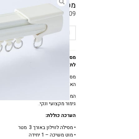
מטר
₪
209
הוספה לסל
לתלייה יציבה ומדויקת
מסילה לווילון המיועדת להתקנה מלאה
האביזרים הדרושים לתלייה נוחה, יציבה
המסילה מתאימה למגוון סוגי וילונות ו
גימור מקצועי ונקי.
הערכה כוללת:
• מסילה לווילון באורך 3 מטר
• מוט משיכה – 1 יחידה