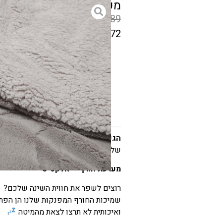
מערכת חורף מפנקת אלק
₪
549
–
₪
389
₪
384
–
₪
272
המחיר
הקודם
גודל
הוא
₪389
–
₪549
טווח
הגעתם לאשרם
המקום שבו כל פריט נ
שלכם לנעים,מעוצב ומלא השראה .
מחירים:
מערכת חורף – אלקסיס
עד
רוצים לשפר את חווית השינה שלכם?
שמיכות החורף המפנקות שלנו הן הפת
המחיר
ואיכותית לא תרצו לצאת מהמיטה