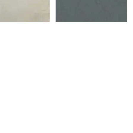
כיסוי מיטה / שמיכת קיץ בארי – ירוק מרווה
כיסוי מיטה / ש
₪
250
₪
250
₪
125
₪
125
ה
ה
מ
מ
בחר אפשרויות
בחר אפשרויו
ח
ח
י
י