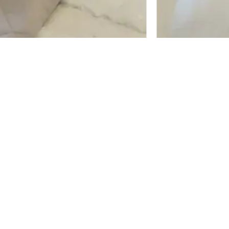
מיכת קיץ בארי – אפור
קלרה כיסוי מיטה ושמיכת קיץ אפו
₪
209
–
₪
109
₪
105
–
₪
55
ה
מ
ת
בחר אפשרויות
ח
י