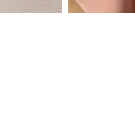
וריני – פודרה
מפה קורטני – בג'
₪
225
–
₪
190
₪
180
–
₪
152
ה
מ
ת
בחר אפשרויות
ח
י
ר