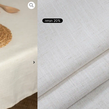
מים ליאו – אבן
20% הנחה
הוספה לסל
בן
משלבת מראה טבעי ועל־זמני של
מים, המאפשרת ליהנות משולחן מעוצב
חה כתמים ליאו אבן מעניק לשולחן
פרקטי שומר על מראה חלק ומסודר
ות, לאירוח משפחתי ולשימוש יומיומי