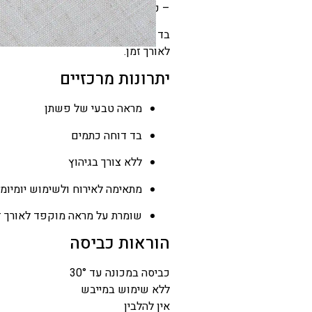
הנוכחי
– פתרון מושלם לבית שמחפש אלגנטיות
הוא
בד המפה קל לניקוי ואינו מצריך גיהו
₪60
לאורך זמן.
–
יתרונות מרכזיים
₪237
טווח
מראה טבעי של פשתן
מחירים:
בד דוחה כתמים
ללא צורך בגיהוץ
עד
מתאימה לאירוח ולשימוש יומיומי
שומרת על מראה מוקפד לאורך ז
הוראות כביסה
כביסה במכונה עד 30°
ללא שימוש במייבש
אין להלבין