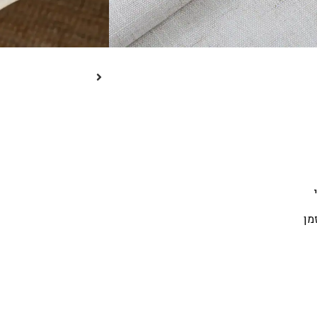
 לצד נוחות.
ץ, כך שהשולחן נשאר מוקפד ואסתטי
מן