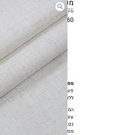
מפה דמוי פשתן דוחה כת
₪
296
–
₪
75
₪
237
–
₪
60
המחיר
הקודם
גודל
הוא
₪75
–
₪296
טווח
מפה דמוי פשתן דוחה כתמים ליאו א
פשתן עם טכנולוגיה חדשנית דוחה כת
מחירים:
ללא מאמץ יומיומי.
עד
המראה היוקרתי של מפה דמוי פשתן דו
עומק וטקסטורה עשירה, בעוד שהבד ה
גם לאחר שימוש מרובה.
המחיר
מפה דמוי פשתן מתאימה לארוחות חגיגי