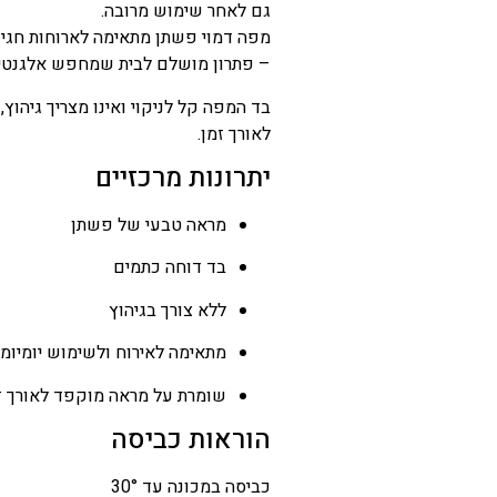
גם לאחר שימוש מרובה.
המחיר
מפה דמוי פשתן מתאימה לארוחות חגיגי
הנוכחי
– פתרון מושלם לבית שמחפש אלגנטיות
הוא
בד המפה קל לניקוי ואינו מצריך גיהו
₪60
לאורך זמן.
–
יתרונות מרכזיים
₪237
טווח
מראה טבעי של פשתן
מחירים:
בד דוחה כתמים
ללא צורך בגיהוץ
עד
מתאימה לאירוח ולשימוש יומיומי
שומרת על מראה מוקפד לאורך ז
הוראות כביסה
כביסה במכונה עד 30°