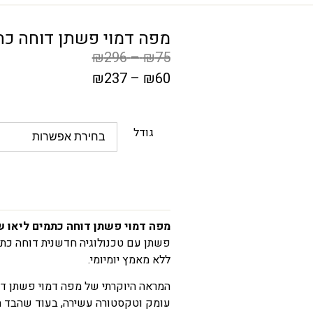
מפה דמוי פשתן דוחה כת
₪
296
–
₪
75
₪
237
–
₪
60
המחיר
הקודם
גודל
הוא
₪75
–
₪296
טווח
מפה דמוי פשתן דוחה כתמים ליאו 
פשתן עם טכנולוגיה חדשנית דוחה כת
מחירים:
ללא מאמץ יומיומי.
עד
המראה היוקרתי של מפה דמוי פשתן דו
עומק וטקסטורה עשירה, בעוד שהבד ה