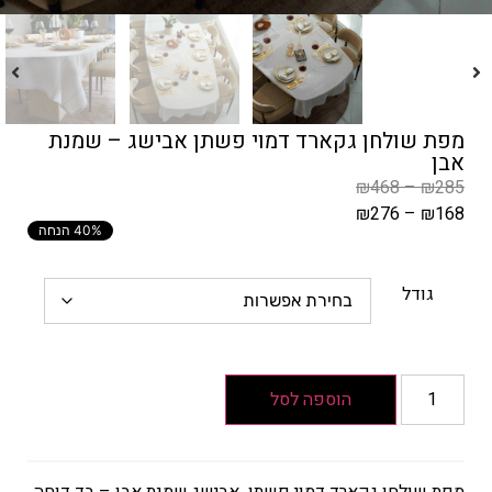
מפת שולחן גקארד דמוי פשתן אבישג – שמנת
אבן
₪
468
–
₪
285
₪
276
–
₪
168
40% הנחה
המחיר
הקודם
הוא
גודל
₪285
–
₪468
טווח
הוספה לסל
מחירים:
עד