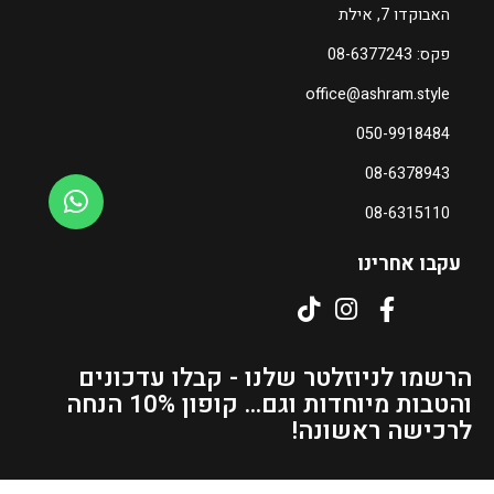
האבוקדו 7, אילת
ה
פקס: 08-6377243
מ
office@ashram.style
ח
י
050-9918484
ר
08-6378943
ה
נ
08-6315110
ו
כ
עקבו אחרינו
ח
י
ה
ו
הרשמו לניוזלטר שלנו - קבלו עדכונים
א
והטבות מיוחדות וגם... קופון 10% הנחה
₪
לרכישה ראשונה!
7
3
–