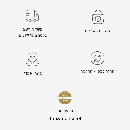
ד
ו
ם
ד
ה
ם
ו
ה
משלוח חינם
תשלום מאובטח
א
ו
בקניה מעל 399 ₪
₪
א
₪
2
9
2
1
0
ה
–
החזר כספי / החלפה
מוצרי איכות
מ
₪
ח
2
י
1
ר
4
ה
ט
נ
ו
תו אמינות
ו
ו
dun&bradsreet
כ
ח