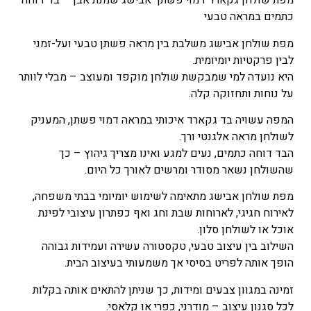
מפת שולחן גקארד דמוי פשתן אבישג שמנת אבן – בד דוחה
כתמים במראה טבעי
המחיר
הנוכחי
מפת שולחן אבישג משלבת בין מראה פשתן טבעי ועל-זמני
הוא
לבין פרקטיות יומיומית.
₪168
היא נועדה למי שמבקשת שולחן מוקפד ומעוצב – מבלי לוותר
–
על נוחות ותחזוקה קלה.
₪276
המפה עשויה בד גקארד איכותי במראה דמוי פשתן, המעניק
טווח
לשולחן מראה אלגנטי ורך.
מחירים:
הבד דוחה כתמים, נעים למגע ואינו מצריך גיהוץ – כך
שהשולחן נשאר מסודר ומרשים לאורך כל היום.
עד
מפת שולחן אבישג מתאימה לשימוש יומיומי בבתי משפחה,
לאירוח חגיגי, לארוחות שבת וחג ואף כפתרון עיצובי לפינת
אוכל או לשולחן סלון.
השילוב בין עיצוב טבעי, טקסטורה עשירה ועמידות גבוהה
הופך אותה לפריט בסיסי אך משמעותי בעיצוב הבית.
זמינה במגוון צבעים ומידות, כך שניתן להתאים אותה בקלות
לכל סגנון עיצוב – מודרני, כפרי או קלאסי.