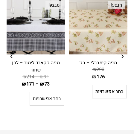
מבצע!
מבצע!
מפה קימברלי – בג'
מפה ג'קארד לימור – לבן
₪
220
שחור
₪
214
–
₪
91
₪
176
ה
₪
171
–
₪
73
מ
ה
בחר אפשרויות
ח
מ
בחר אפשרויות
י
ח
ר
י
ה
ר
ק
ה
ו
ק