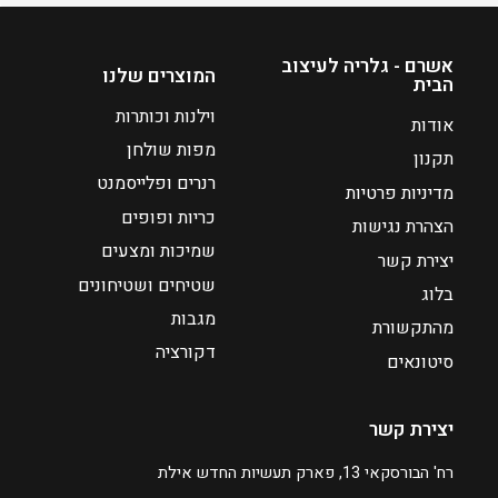
ח
מ
י
ח
ה
י
אשרם - גלריה לעיצוב
המוצרים שלנו
הבית
ו
ר
א
י
וילנות וכותרות
אודות
₪
ם
מפות שולחן
תקנון
:
1
רנרים ופלייסמנט
מדיניות פרטיות
7
כריות ופופים
₪
6
הצהרת נגישות
9
שמיכות ומצעים
יצירת קשר
1
שטיחים ושטיחונים
בלוג
מגבות
מהתקשורת
ע
דקורציה
ד
סיטונאים
₪
יצירת קשר
2
1
רח' הבורסקאי 13, פארק תעשיות החדש אילת
4