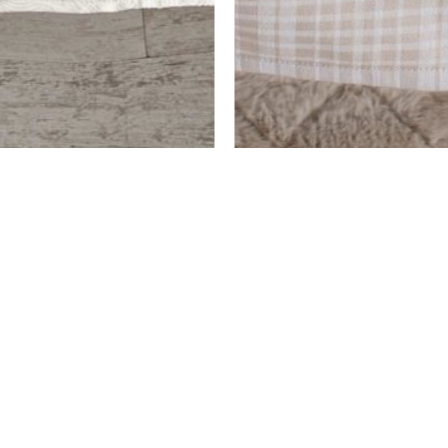
מור – שמנת אבן
מפה לוליטה – שמנת
₪
253
–
₪
78
בחר אפשרויות
ת