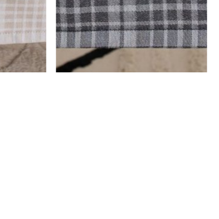
מפה ג'קארד לימור – לבן שחור
מפה ג'קארד לי
₪
173
–
₪
91
₪
214
–
₪
91
₪
138
–
₪
73
₪
171
–
₪
73
ה
ה
מ
מ
בחר אפשרויות
בחר אפשרויו
ח
ח
י
י
ר
ר
ה
ה
ק
ק