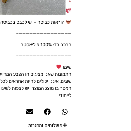
הוא
פונקציונלית ומותאמת גם לבתי משפח
₪131
–
הוראות כביסה – יש לכבס בכביסה עד 30 מ
₪187
———————————————–
טווח
הרכב בד: 100% פוליאסטר
מחירים:
———————————————–
עד
שימו
התמונות שאנו מציגים הן הצבע המדוי
שונים, איננו יכולים להיות אחראים לכל
המסך בו מוצג המוצר. יש לצפות לשינוי
לייחודי
משלוחים והחזרות