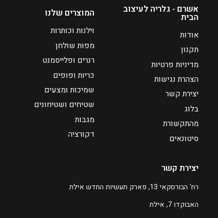
ה
י
אשרם - גלריה לעיצוב
המוצרים שלנו
הבית
ו
ר
א
י
וילנות וכותרות
אודות
₪
ם
מפות שולחן
תקנון
:
1
רנרים ופלייסמנט
מדיניות פרטיות
5
כריות ופופים
₪
2
הצהרת נגישות
1
שמיכות ומצעים
יצירת קשר
9
שטיחים ושטיחונים
בלוג
0
מגבות
מהתקשורת
דקורציה
ע
סיטונאים
ד
יצירת קשר
₪
2
רח' הבורסקאי 13, פארק תעשיות החדש אילת
2
האבוקדו 7, אילת
5