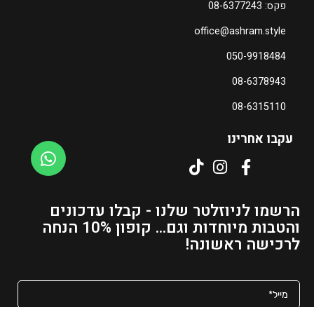
פקס: 08-6377243
ה
office@ashram.style
מ
ח
050-9918484
י
08-6378943
ר
ה
08-6315110
נ
ו
עקבו אחרינו
כ
ח
י
ה
הרשמו לניוזלטר שלנו - קבלו עדכונים
ו
והטבות מיוחדות וגם... קופון 10% הנחה
א
לרכישה ראשונה!
₪
1
5
2