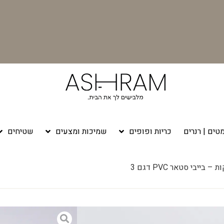
טים | רנרים
כריות ופופים
שמיכות ומצעים
שטיחים
ייבי סטאר PVC דגם 3
י סטאר PVC דגם 3