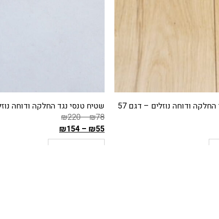
החלקה ודוחה נוזלים – דגם 42
שטיח טנסי נגד החלקה ודוחה נוזלי
₪
220
–
₪
78
₪
154
–
₪
55
ה
ת
בחר אפשרויות
מ
ח
י
ר
ה
ק