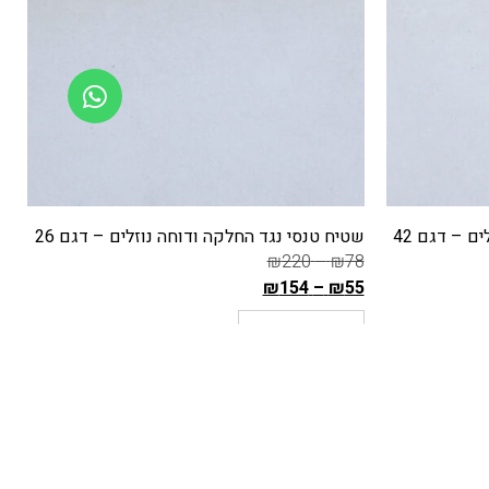
ם – דגם 26
שטיח טנסי נגד החלקה ודוחה נוזלים – דגם 27
₪
220
–
₪
150
ד
4
₪
154
–
₪
105
ה
ה
בחר אפשרויות
מ
מ
ח
ח
י
י
ר
ר
ה
ה
ק
ק