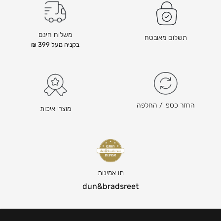
ם
ה
ו
משלוח חינם
תשלום מאובטח
א
בקניה מעל 399 ₪
₪
3
9
–
₪
החזר כספי / החלפה
מוצרי איכות
6
0
ט
ו
ו
ח
תו אמינות
מ
dun&bradsreet
ח
י