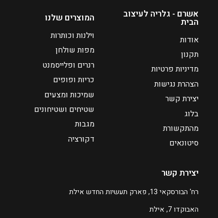
ר
י
אשרם - גלריה לעיצוב
המוצרים שלנו
הבית
ם
:
וילנות וכותרות
אודות
מפות שולחן
תקנון
₪
רנרים ופלייסמנט
מדיניות פרטיות
3
כריות ופופים
9
הצהרת נגישות
שמיכות ומצעים
יצירת קשר
ע
שטיחים ושטיחונים
בלוג
ד
מגבות
מהתקשורת
דקורציה
₪
סיטונאים
6
0
יצירת קשר
ה
רח' הבורסקאי 13, פארק תעשיות החדש אילת
מ
האבוקדו 7, אילת
ח