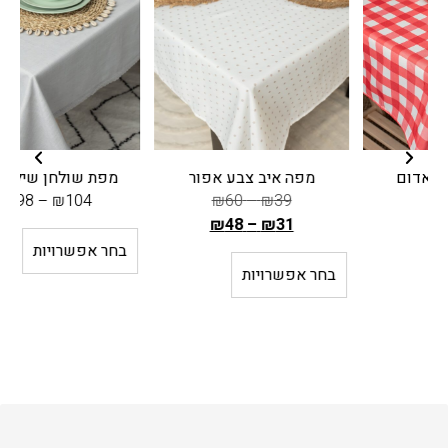
מפה איב צבע אפור
מפת שולחן שילת אפור
₪
198
–
₪
104
₪
60
–
₪
39
₪
48
–
₪
31
ה
בחר אפשרויות
מ
בחר אפשרויות
ח
י
ר
ה
ק
ו
ד