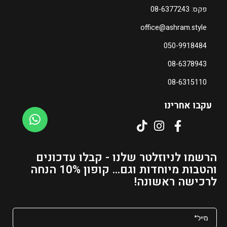
י
פקס: 08-6377243
ר
office@ashram.style
ה
נ
050-9918484
ו
08-6378943
כ
ח
08-6315110
י
ה
עקבו אחרינו
ו
א
₪
3
הרשמו לניוזלטר שלנו - קבלו עדכונים
1
והטבות מיוחדות וגם... קופון 10% הנחה
–
לרכישה ראשונה!
₪
4
8
ט