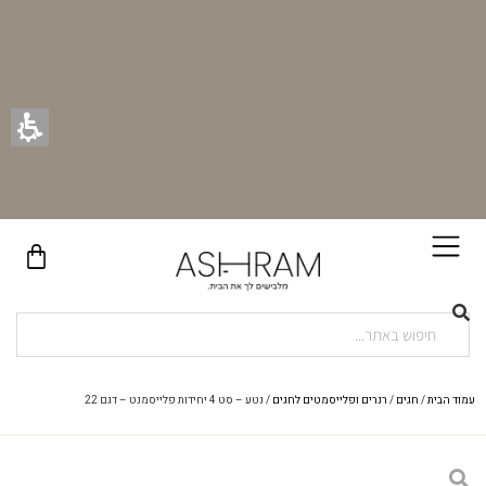
בקניית זוג וילונות באתר תקבלו זוג חבקי וילון יוקרתיים במתנה!
עמוד הבית
/
חגים
/
רנרים ופלייסמטים לחגים
/ נטע – סט 4 יחידות פלייסמנט – דגם 22