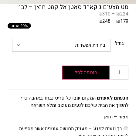
סט מצעים ג'קארד סאטן אל קמט חואן – לבן
₪
310
–
₪
224
₪
248
–
₪
179
20% הנחה
המחיר
הקודם
הוא
גודל
₪224
–
₪310
טווח
הוספה לסל
מחירים:
עד
הגעתם לאשרם
המקום שבו כל פריט נבחר באהבה כדי
להפוך את הבית שלכם לנעים,מעוצב ומלא השראה .
המחיר
הנוכחי
מצעי – חואן
הוא
רך ונעים למגע – מעניק תחושה עוטפת אשר מסייעת
₪179
לשינה עמוקה ורציפה יותר.