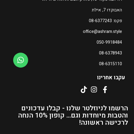
4
8
האבוקדו 7, אילת
6
ה
פקס: 08-6377243
מ
ה
office@ashram.style
ח
מ
י
ח
050-9918484
ר
י
08-6378943
ה
ר
נ
ה
08-6315110
ו
נ
כ
ו
עקבו אחרינו
ח
כ
י
ח
ה
י
ו
ה
הרשמו לניוזלטר שלנו - קבלו עדכונים
א
ו
והטבות מיוחדות וגם... קופון 10% הנחה
₪
א
לרכישה ראשונה!
₪
9
1
6