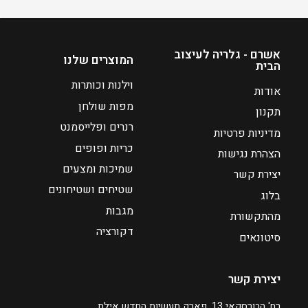
מ
ח
ח
מ
י
ח
ר
י
אשרם - גלריה לעיצוב
המוצרים שלנו
הבית
י
ר
ם
י
וילנות וכותרות
אודות
:
ם
מפות שולחן
תקנון
:
רנרים ופלייסמנט
מדיניות פרטיות
₪
כריות ופופים
₪
1
הצהרת נגישות
3
6
שמיכות ומצעים
יצירת קשר
1
3
שטיחים ושטיחונים
בלוג
0
מגבות
מהתקשורת
ע
דקורציה
ד
ע
סיטונאים
ד
₪
יצירת קשר
₪
2
4
1
רח' הבורסקאי 13, פארק תעשיות החדש אילת