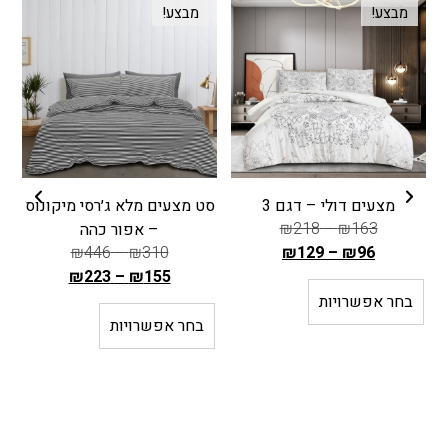
מבצע!
מבצע!
מצעים דולי – דגם 3
סט מצעים מלא ג׳רסי מיקונוס
ס
₪
218
–
₪
163
– אפור כהה
₪
446
–
₪
310
₪
129
–
₪
96
ה
₪
223
–
₪
155
מ
ה
בחר אפשרויות
ח
מ
בחר אפשרויות
י
ח
ר
י
ה
ר
ק
ה
ו
ק