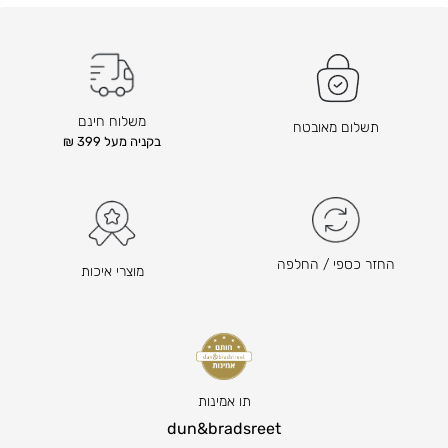
ד
ו
ם
ד
ה
ם
ו
ה
א
ו
משלוח חינם
תשלום מאובטח
₪
א
בקניה מעל 399 ₪
₪
1
3
6
1
3
0
–
–
₪
החזר כספי / החלפה
מוצרי איכות
₪
2
4
1
4
8
ט
6
ו
ט
ו
ו
תו אמינות
ח
ו
dun&bradsreet