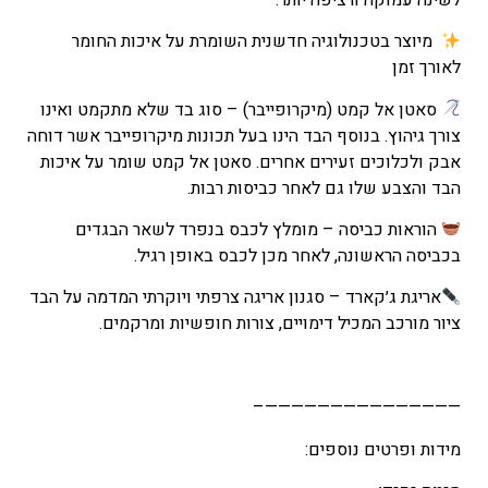
–
₪248
מיוצר בטכנולוגיה חדשנית השומרת על איכות החומר
טווח
לאורך זמן
מחירים:
סאטן אל קמט (מיקרופייבר) – סוג בד שלא מתקמט ואינו
צורך גיהוץ. בנוסף הבד הינו בעל תכונות מיקרופייבר אשר דוחה
עד
אבק ולכלוכים זעירים אחרים. סאטן אל קמט שומר על איכות
הבד והצבע שלו גם לאחר כביסות רבות.
הוראות כביסה – מומלץ לכבס בנפרד לשאר הבגדים
בכביסה הראשונה, לאחר מכן לכבס באופן רגיל.
אריגת ג׳קארד – סגנון אריגה צרפתי ויוקרתי המדמה על הבד
ציור מורכב המכיל דימויים, צורות חופשיות ומרקמים.
———————————————–
מידות ופרטים נוספים: