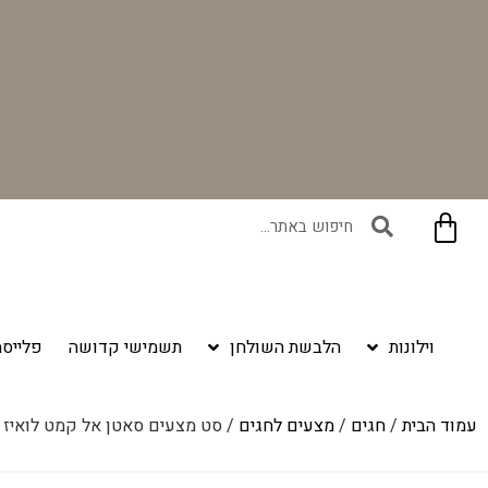
בקניית זוג וילונות באתר תקבלו זוג חבקי וילון יוקרתיים במתנה!
וילונות
הלבשת השולחן
תשמישי קדושה
פלייסמ
עמוד הבית
/
חגים
/
מצעים לחגים
/ סט מצעים סאטן אל קמט לואיז –