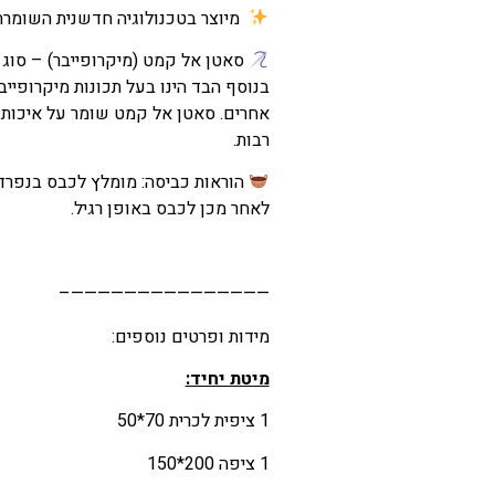
המחיר
מיוצר בטכנולוגיה חדשנית השומרת 
הנוכחי
סאטן אל קמט (מיקרופייבר) – סוג ב
הוא
בנוסף הבד הינו בעל תכונות מיקרופיי
₪92
אחרים. סאטן אל קמט שומר על איכות 
–
רבות.
₪124
הוראות כביסה: מומלץ לכבס בנפרד
טווח
לאחר מכן לכבס באופן רגיל.
מחירים:
———————————————–
עד
מידות ופרטים נוספים:
מיטת יחיד:
1 ציפית לכרית 70*50
1 ציפה 200*150