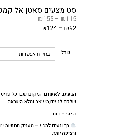
סט מצעים סאטן אל קמט 
₪
155
–
₪
115
₪
124
–
₪
92
המחיר
הקודם
גודל
הוא
₪115
–
₪155
טווח
הגעתם לאשרם
המקום שבו כל פריט נ
שלכם לנעים,מעוצב ומלא השראה .
מחירים:
מצעי – דותן
עד
רך ונעים למגע – מעניק תחושה עו
ורציפה יותר.