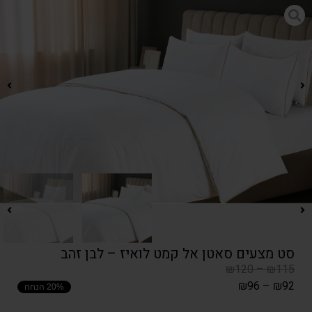
סט מצעים סאטן אל קמט לואיז – לבן זהב
₪
120
–
₪
115
₪
96
–
₪
92
20% הנחה
המחיר