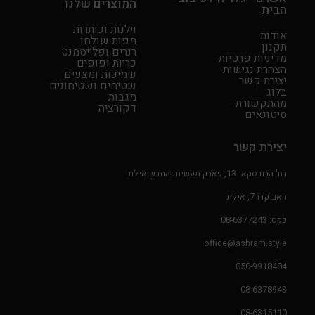
המוצרים שלנו
הבית
ח
י
י
ה
וילנות וכותרות
אודות
מפות שולחן
ר
ו
תקנון
רנרים ופלייסמנט
מדיניות פרטיות
י
א
כריות ופופים
הצהרת נגישות
שמיכות ומצעים
ם
₪
יצירת קשר
שטיחים ושטיחונים
בלוג
1
:
מגבות
מהתקשורת
דקורציה
0
סיטונאים
5
₪
1
יצירת קשר
0
רח' הבורסקאי 13, פארק תעשיות החדש אילת
9
האבוקדו 7, אילת
ע
פקס: 08-6377243
ד
office@ashram.style
₪
050-9918484
2
08-6378943
0
9
08-6315110