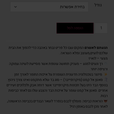
הקודם
גודל
הוא
₪115
–
₪120
הוספה לסל
טווח
מחירים:
הגעתם לאשרם
המקום שבו כל פריט נבחר באהבה כדי להפוך את הבית
עד
שלכם לנעים,מעוצב ומלא השראה .
מצעי – לואיז
המחיר
רך ונעים למגע – מעניק תחושה עוטפת אשר מסייעת לשינה עמוקה
ורציפה יותר.
הנוכחי
מיוצר בטכנולוגיה חדשנית השומרת על איכות החומר לאורך זמן
הוא
סאטן אל קמט (מיקרופייבר) – סוג בד שלא מתקמט ואינו צורך גיהוץ.
₪92
בנוסף הבד הינו בעל תכונות מיקרופייבר אשר דוחה אבק ולכלוכים זעירים
–
אחרים. סאטן אל קמט שומר על איכות הבד והצבע שלו גם לאחר כביסות
₪96
רבות.
טווח
הוראות כביסה: מומלץ לכבס בנפרד לשאר הבגדים בכביסה הראשונה,
מחירים:
לאחר מכן לכבס באופן רגיל.