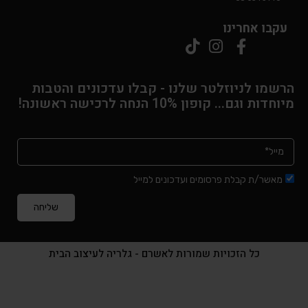
עקבו אחרינו
ה
מ
ח
י
הרשמו לניוזלטר שלנו - קבלו עדכונים והטבות
ר
מיוחדות וגם... קופון 10% הנחה לרכישה ראשונה!
ה
נ
ו
כ
ח
מאשר/ת קבלת פרסומים ועדכונים למייל
י
שליחה
ה
ו
א
כל הזכויות שמורות לאשרם - גלריה לעיצוב הבית
₪
5
5