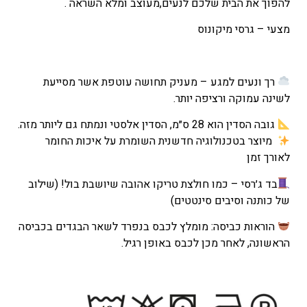
להפוך את הבית שלכם לנעים,מעוצב ומלא השראה .
המחיר
הנוכחי
מצעי – גרסי מיקונוס
הוא
₪155
–
רך ונעים למגע – מעניק תחושה עוטפת אשר מסייעת
₪223
לשינה עמוקה ורציפה יותר.
טווח
גובה הסדין הוא 28 ס״מ, הסדין אלסטי ונמתח גם ליותר מזה.
מחירים:
מיוצר בטכנולוגיה חדשנית השומרת על איכות החומר
לאורך זמן
עד
בד ג׳רסי – כמו חולצת טריקו אהובה שיושבת בול! (שילוב
של כותנה וסיבים סינטטים)
הוראות כביסה: מומלץ לכבס בנפרד לשאר הבגדים בכביסה
הראשונה, לאחר מכן לכבס באופן רגיל.