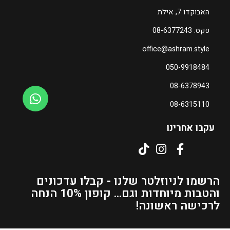
5
האבוקדו 7, אילת
0
פקס: 08-6377243
ה
office@ashram.style
מ
ח
050-9918484
י
08-6378943
ר
ה
08-6315110
נ
ו
עקבו אחרינו
כ
ח
י
ה
הרשמו לניוזלטר שלנו - קבלו עדכונים
ו
והטבות מיוחדות וגם... קופון 10% הנחה
א
לרכישה ראשונה!
₪
8