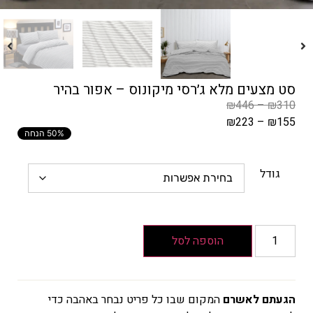
סט מצעים מלא ג׳רסי מיקונוס – אפור בהיר
₪
446
–
₪
310
₪
223
–
₪
155
50% הנחה
המחיר
הקודם
הוא
גודל
₪310
–
₪446
טווח
הוספה לסל
מחירים:
עד
הגעתם לאשרם
המקום שבו כל פריט נבחר באהבה כדי