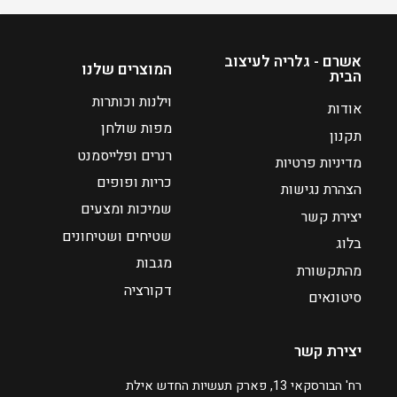
ח
מ
י
ח
ה
י
אשרם - גלריה לעיצוב
המוצרים שלנו
הבית
ו
ר
א
י
וילנות וכותרות
אודות
₪
ם
מפות שולחן
תקנון
:
1
רנרים ופלייסמנט
מדיניות פרטיות
2
כריות ופופים
₪
5
הצהרת נגישות
1
שמיכות ומצעים
יצירת קשר
6
שטיחים ושטיחונים
בלוג
5
מגבות
מהתקשורת
דקורציה
ע
סיטונאים
ד
יצירת קשר
₪
2
רח' הבורסקאי 13, פארק תעשיות החדש אילת