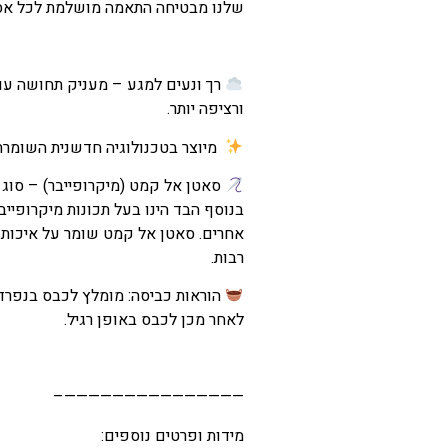
המחיר
שלנו מבטיחה התאמה מושלמת לכל אס
הנוכחי
הוא
רך ונעים למגע – מעניק תחושה עו
₪70
ורציפה יותר.
–
מיוצר בטכנולוגיה חדשנית השומרת 
₪106
טווח
סאטן אל קמט (מיקרופייבר) – סוג ב
בנוסף הבד הינו בעל תכונות מיקרופיי
מחירים:
אחרים. סאטן אל קמט שומר על איכות 
רבות.
עד
הוראות כביסה: מומלץ לכבס בנפרד
לאחר מכן לכבס באופן רגיל.
———————————————–
מידות ופרטים נוספים: