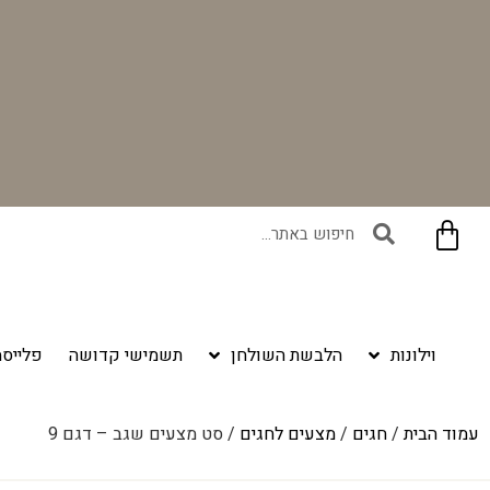
בקניית זוג וילונות באתר תקבלו זוג חבקי וילון יוקרתיים במתנה!
וילונות
הלבשת השולחן
תשמישי קדושה
פלייסמ
עמוד הבית
/
חגים
/
מצעים לחגים
/ סט מצעים שגב – דגם 9