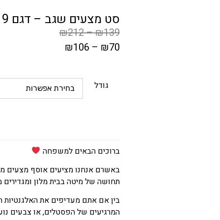
סט מצעים שגב – דגם 9
₪
212
–
₪
139
₪
106
–
₪
70
המחיר
הקודם
גודל
הוא
₪139
–
₪212
טווח
ברוכים הבאים למשפחה
מחירים:
באשרם אנחנו מציעים אוסף מצעים מפנ
תחושה של מיטה בבית מלון ומגדירים
עד
בין אם אתם מעדיפים את האלגנטיות הנ
המרגיעים של הפסטלים, או צבעים נוע