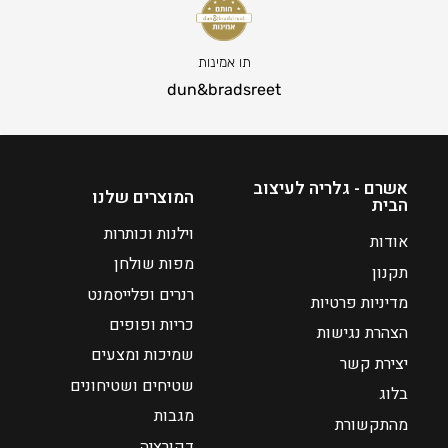
ר
6
ה
ט
נ
ו
תו אמינות
ו
ו
dun&bradsreet
כ
ח
ח
מ
י
ח
ה
י
אשרם - גלריה לעיצוב
המוצרים שלנו
הבית
ו
ר
א
י
וילנות וכותרות
אודות
₪
ם
מפות שולחן
תקנון
:
8
רנרים ופלייסמנט
מדיניות פרטיות
4
כריות ופופים
₪
הצהרת נגישות
4
שמיכות ומצעים
יצירת קשר
1
שטיחים ושטיחונים
בלוג
8
מגבות
מהתקשורת
דקורציה