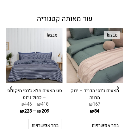
עוד מאותה קטגוריה
מבצע!
מבצע!
מצעים ג׳רסי מדריד – ירוק
סט מצעים מלא ג׳רסי מיקונוס
ס
מרווה
– כחול ג׳ינס
₪
446
–
₪
418
₪
167
₪
223
–
₪
209
₪
84
ה
ה
מ
מ
בחר אפשרויות
בחר אפשרויות