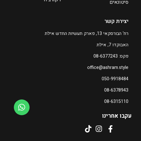
ע
סיטונאים
ד
יצירת קשר
₪
4
רח' הבורסקאי 13, פארק תעשיות החדש אילת
4
האבוקדו 7, אילת
6
פקס: 08-6377243
ה
office@ashram.style
מ
ח
050-9918484
י
08-6378943
ר
ה
08-6315110
נ
ו
עקבו אחרינו
כ
ח
י