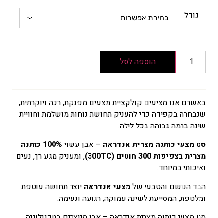
הקודם
הוא
גודל
₪697
–
₪750
טווח
הוספה לסל
מחירים:
עד
באשרם אנו מציעים קולקציית מצעים מפנקת, רכה ויוקרתית,
שנבחרה בקפידה כדי להעניק תחושת נוחות מושלמת וחוויית
המחיר
שינה ברמה גבוהה בכל לילה.
הנוכחי
הוא
סט מצעי כותנה מצרית אנדראה
– אבן עשוי
100% כותנה
₪558
מצרית בצפיפות 300 חוטים (300TC)
, ומעניק מגע רך, נעים
–
ואיכותי במיוחד.
₪600
הבד הנושם והטבעי של
מצעי אנדראה
יוצר תחושה עוטפת
טווח
ומלטפת, המסייעת לשינה עמוקה, רגועה ונעימה.
מחירים:
סט מצעי כותנה מצרית אנדראה – אבן מיוצרים בטכנולוגיה