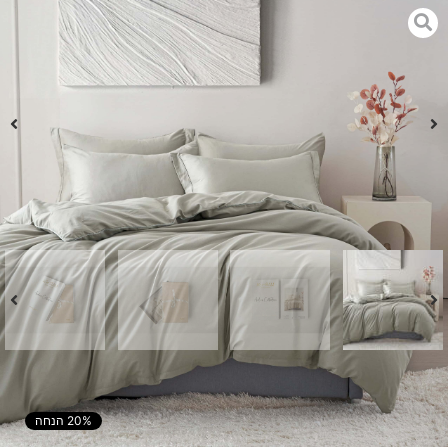
סט מצעי כותנה מצרית אנדראה – אבן
₪
750
–
₪
697
₪
600
–
₪
558
20% הנחה
המחיר