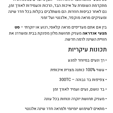
עד
מתקדמת השומרת על איכות הבד, הרכות והעמידות לאורך זמן,
גם לאחר כביסות חוזרות. הם משתלבים בקלות בכל חדר שינה
ומעניקים מראה מוקפד, אלגנטי ועל־זמני.
בין אם אתם מעדיפים מראה קלאסי, רגוע או יוקרתי –
סט
מצעי אנדראה
מעניק תחושת מלון מפנקת בבית ומשדרג את
חוויית השינה לרמה חדשה.
תכונות עיקריות
• רך ונעים במיוחד למגע
• עשוי 100% כותנה מצרית איכותית
• צפיפות בד גבוהה – 300TC
• בד נושם, נעים ועמיד לאורך זמן
• מעניק תחושת יוקרה ונוחות בכל עונה
• מתאים לשימוש יומיומי ולמראה חדר שינה אלגנטי