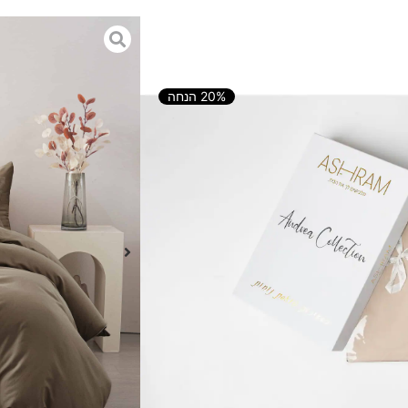
נדראה – קפה
20% הנחה
הוספה לסל
פנקת, רכה ויוקרתית, שנבחרה
למת וחוויית שינה ברמה גבוהה בכל
ה עשוי
100% כותנה מצרית
ק מגע רך, נעים ואיכותי במיוחד.
יוצר תחושה עוטפת ומלטפת,