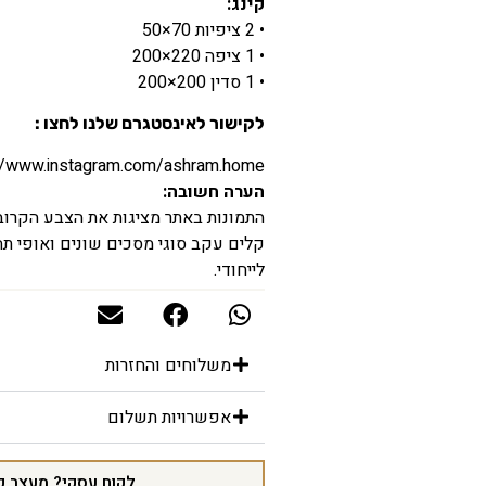
קינג:
• 2 ציפיות 70×50
• 1 ציפה 220×200
• 1 סדין 200×200
לקישור לאינסטגרם שלנו לחצו :
//www.instagram.com/ashram.home/
הערה חשובה:
התמונות באתר מציגות את הצבע הקרוב ב
קלים עקב סוגי מסכים שונים ואופי תהל
לייחודי.
משלוחים והחזרות
אפשרויות תשלום
לקוח עסקי? מעצב פ