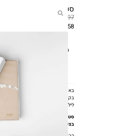
סט מצעי כותנה מצרית א
₪
750
–
₪
697
₪
600
–
₪
558
המחיר
הקודם
גודל
הוא
₪697
–
₪750
טווח
באשרם אנו מציעים קולקציית מצעים מ
בקפידה כדי להעניק תחושת נוחות מוש
מחירים:
לילה.
עד
סט מצעי כותנה מצרית אנדראה
– קפ
בצפיפות 300 חוטים (300TC)
, ומעני
המחיר
הבד הנושם והטבעי של
מצעי אנדראה