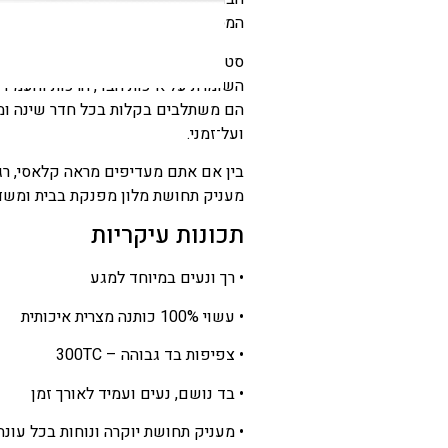
המסייעת לשינה עמוקה, רגועה ונעימה.
הנוכחי
הוא
סט מצעי כותנה מצרית אנדראה – קפה 
השומרת על איכות הבד, הרכות והעמידות
₪558
הם משתלבים בקלות בכל חדר שינה ומ
–
ועל־זמני.
₪600
בין אם אתם מעדיפים מראה קלאסי, רגו
טווח
מעניק תחושת מלון מפנקת בבית ומשדר
מחירים:
תכונות עיקריות
עד
• רך ונעים במיוחד למגע
• עשוי 100% כותנה מצרית איכותית
• צפיפות בד גבוהה – 300TC
• בד נושם, נעים ועמיד לאורך זמן
• מעניק תחושת יוקרה ונוחות בכל עונה