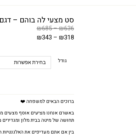
סט מצעי לה בוהם – דגם 1
₪
685
–
₪
636
₪
343
–
₪
318
המחיר
הקודם
גודל
הוא
₪636
–
₪685
טווח
ברוכים הבאים למשפחה ❤️
מחירים:
באשרם אנחנו מציעים אוסף מצעים מפנ
תחושה של מיטה בבית מלון ומגדירים 
עד
בין אם אתם מעדיפים את האלגנטיות הנ