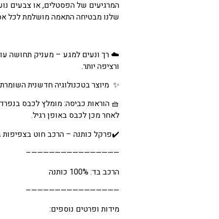
המרגיעים של הפסטלים, או צבעים נוע
המחיר
שלנו מבטיחה התאמה מושלמת לכל אס
הנוכחי
הוא
☁️ רך ונעים למגע – מעניק תחושה ע
₪318
ורציפה יותר.
–
✨ מיוצר בטכנולוגיה חדשנית השומרת ע
₪343
טווח
🧺 הוראות כביסה: מומלץ לכבס בנפרד
לאחר מכן לכבס באופן רגיל.
מחירים:
✔️פרקל כותנה – הרכב חוט בצפיפות ג
עד
———————————————–
הרכב בד: 100% כותנה
———————————————–
מידות ופרטים נוספים: