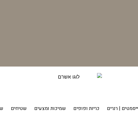
יסמטים | רנרים
כריות ופופים
שמיכות ומצעים
שטיחים
שט