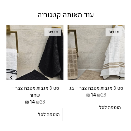
עוד מאותה קטגוריה
מבצע!
מבצע!
סט 3 מגבות מטבח צבר – בג
סט 3 מגבות מטבח צבר –
₪
14
₪
23
שחור
ה
₪
14
₪
23
הוספה לסל
מ
ה
הוספה לסל
ח
מ
י
ח
ר
י