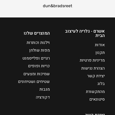
ו
נ
dun&bradsreet
כ
ו
ח
כ
י
ח
ה
י
אשרם - גלריה לעיצוב
ו
ה
המוצרים שלנו
הבית
א
ו
וילנות וכותרות
₪
א
אודות
₪
1
מפות שולחן
תקנון
1
4
רנרים ופלייסמנט
מדיניות פרטיות
4
כריות ופופים
הצהרת נגישות
שמיכות ומצעים
יצירת קשר
שטיחים ושטיחונים
בלוג
מגבות
מהתקשורת
דקורציה
סיטונאים