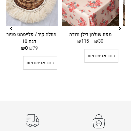
מפת שולחן דילן ורודה
מתלה קיר / פלייסמט סניור –
מ
₪
115
–
₪
30
דגם 10
₪
0
₪
79
ה
בחר אפשרויות
מ
בחר אפשרויות
ח
י
ר
ה
ק
ו
ד
ם
ה