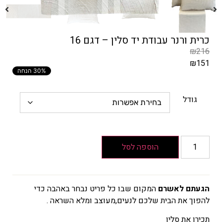
כרית ורנר עבודת יד סלין – דגם 16
₪
216
₪
151
30% הנחה
המחיר
הקודם
הוא
גודל
₪216
המחיר
הנוכחי
הוא
הוספה לסל
₪151
הגעתם לאשרם
המקום שבו כל פריט נבחר באהבה כדי
להפוך את הבית שלכם לנעים,מעוצב ומלא השראה .
תכירו את סלין