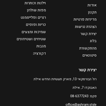
₪
וילנות וכותרות
אודות
0
מפות שולחן
תקנון
רנרים ופלייסמנט
מדיניות פרטיות
כריות ופופים
הצהרת נגישות
שמיכות ומצעים
יצירת קשר
שטיחים ושטיחונים
בלוג
מגבות
מהתקשורת
דקורציה
סיטונאים
יצירת קשר
רח' הבורסקאי 13, פארק תעשיות החדש אילת
האבוקדו 7, אילת
פקס: 08-6377243
office@ashram.style