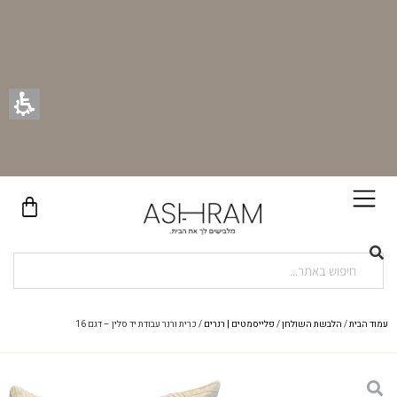
בקניית זוג וילונות באתר תקבלו זוג חבקי וילון יוקרתיים במתנה!
עמוד הבית
/
הלבשת השולחן
/
פלייסמטים | רנרים
/ כרית ורנר עבודת יד סלין – דגם 16