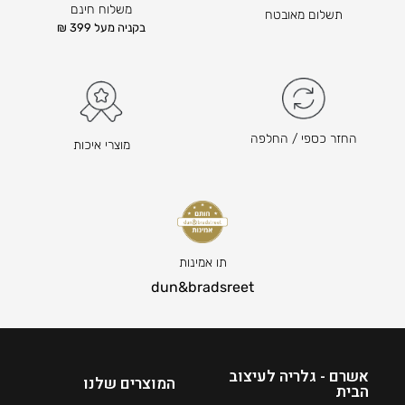
ו
משלוח חינם
תשלום מאובטח
א
בקניה מעל 399 ₪
₪
7
9
ה
מ
החזר כספי / החלפה
מוצרי איכות
ח
י
ר
ה
נ
ו
תו אמינות
כ
dun&bradsreet
ח
י
ה
ו
אשרם - גלריה לעיצוב
המוצרים שלנו
הבית
א