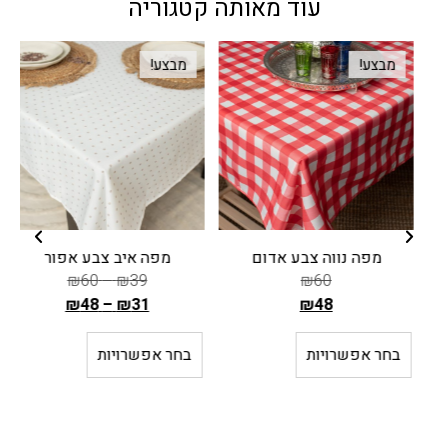
עוד מאותה קטגוריה
מבצע!
מבצע!
מפה נווה צבע אדום
מפה איב צבע אפור
₪
60
–
₪
39
₪
60
₪
48
–
₪
31
₪
48
ה
ה
מ
מ
בחר אפשרויות
בחר אפשרויות
ח
ח
י
י
ר
ר