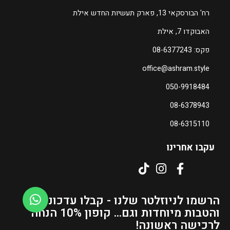
ה
רח' הבורסקאי 13, פארק תעשיות החדש אילת
מ
האבוקדו 7, אילת
ח
י
פקס: 08-6377243
ר
office@ashram.style
ה
נ
050-9918484
ו
08-6378943
כ
ח
08-6315110
י
ה
עקבו אחרינו
ו
א
₪
3
הרשמו לניוזלטר שלנו - קבלו עדכונים
1
והטבות מיוחדות וגם... קופון 10% הנחה
–
לרכישה ראשונה!