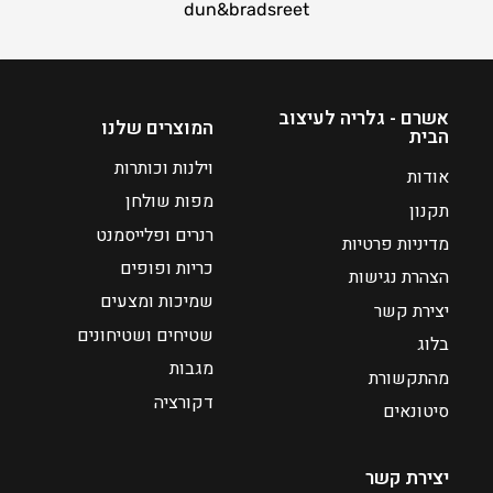
כ
מ
dun&bradsreet
ח
ח
י
י
ה
ר
ו
י
אשרם - גלריה לעיצוב
המוצרים שלנו
הבית
א
ם
:
₪
וילנות וכותרות
אודות
4
מפות שולחן
תקנון
₪
8
רנרים ופלייסמנט
מדיניות פרטיות
3
כריות ופופים
9
הצהרת נגישות
שמיכות ומצעים
יצירת קשר
ע
שטיחים ושטיחונים
בלוג
ד
מגבות
מהתקשורת
דקורציה
₪
סיטונאים
6
0
יצירת קשר