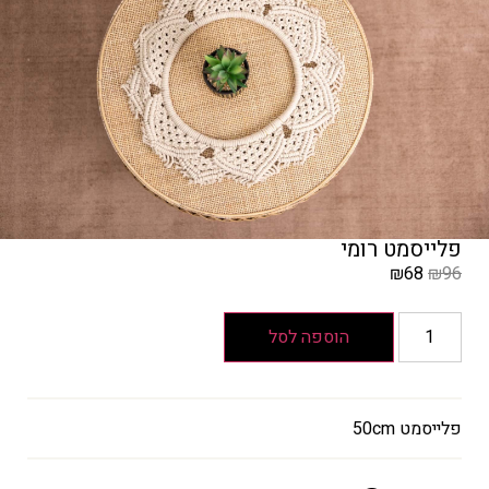
פלייסמט רומי
₪
68
₪
96
המחיר
הקודם
הוספה לסל
הוא
₪96
המחיר
פלייסמט 50cm
הנוכחי
הוא
₪68