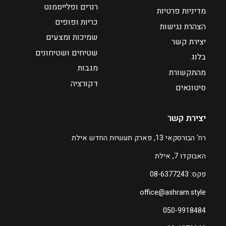
רנרים ופלייסמנט
מדיניות פרטיות
כריות ופופים
הצהרת נגישות
שמיכות ומצעים
יצירת קשר
שטיחים ושטיחונים
בלוג
מגבות
מהתקשורת
דקורציה
סיטונאים
יצירת קשר
רח' הבורסקאי 13, פארק תעשיות החדש אילת
האבוקדו 7, אילת
פקס: 08-6377243
office@ashram.style
050-9918484