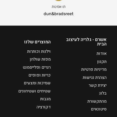
נ
ו
ו
ח
תו אמינות
כ
מ
dun&bradsreet
ח
ח
י
י
ה
ר
ו
י
אשרם - גלריה לעיצוב
המוצרים שלנו
הבית
א
ם
:
₪
וילנות וכותרות
אודות
4
מפות שולחן
תקנון
₪
8
רנרים ופלייסמנט
מדיניות פרטיות
3
כריות ופופים
9
הצהרת נגישות
שמיכות ומצעים
יצירת קשר
ע
שטיחים ושטיחונים
בלוג
ד
מגבות
מהתקשורת
דקורציה
₪
סיטונאים
6