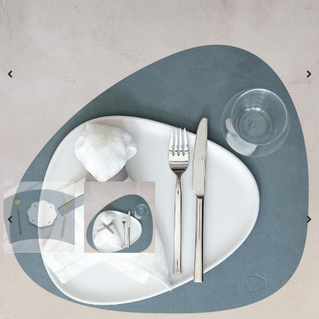
פלייסמט שקד מארז 4 יחידות – כחול
₪
80