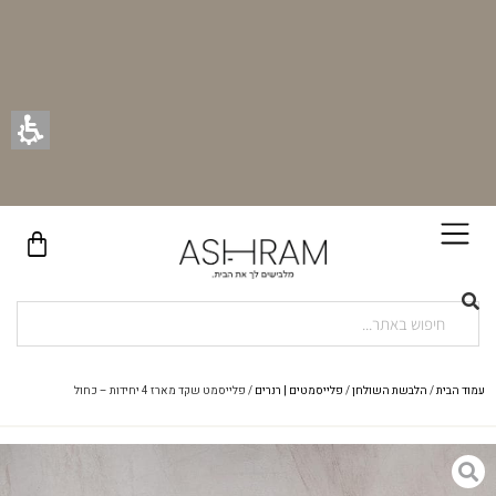
בקניית זוג וילונות באתר תקבלו זוג חבקי וילון יוקרתיים במתנה!
עמוד הבית
/
הלבשת השולחן
/
פלייסמטים | רנרים
/ פלייסמט שקד מארז 4 יחידות – כחול