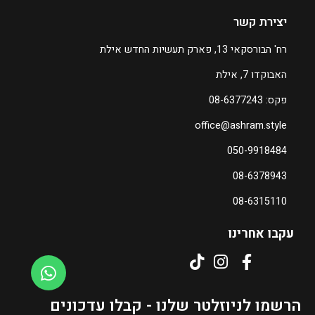
0
יצירת קשר
ה
רח' הבורסקאי 13, פארק תעשיות החדש אילת
מ
האבוקדו 7, אילת
ח
י
פקס: 08-6377243
ר
office@ashram.style
ה
נ
050-9918484
ו
08-6378943
כ
ח
08-6315110
י
ה
עקבו אחרינו
ו
א
₪
3
הרשמו לניוזלטר שלנו - קבלו עדכונים
1