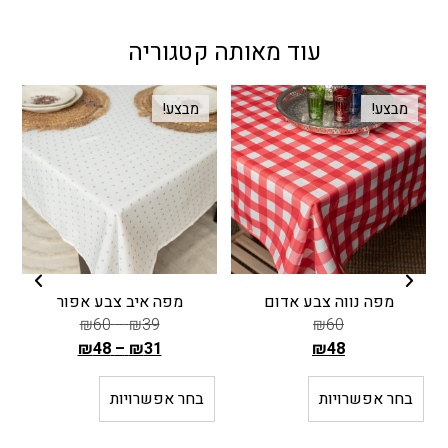
עוד מאותה קטגוריה
מבצע!
מבצע!
מפה נווה צבע אדום
מפה איב צבע אפור
₪
60
–
₪
39
₪
60
₪
48
–
₪
31
₪
48
ה
ה
מ
מ
בחר אפשרויות
בחר אפשרויות
ח
ח
י
י