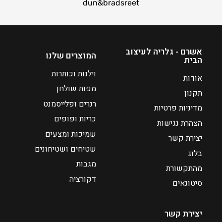
כ
dun&bradsreet
ח
י
ה
ו
אשרם - גלריה לעיצוב
המוצרים שלנו
הבית
א
₪
וילנות וכותרות
אודות
4
מפות שולחן
תקנון
8
רנרים ופלייסמנט
מדיניות פרטיות
כריות ופופים
הצהרת נגישות
שמיכות ומצעים
יצירת קשר
שטיחים ושטיחונים
בלוג
מגבות
מהתקשורת
דקורציה
סיטונאים
יצירת קשר