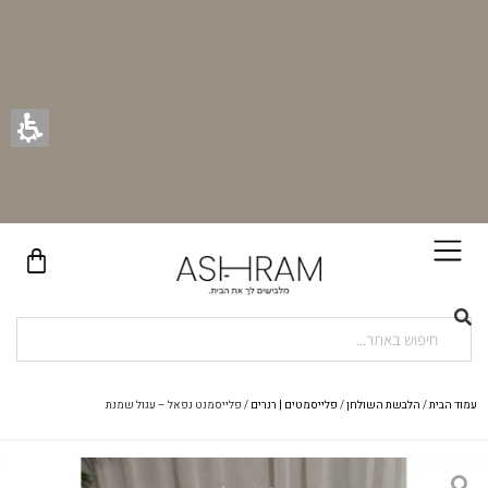
בקניית זוג וילונות באתר תקבלו זוג חבקי וילון יוקרתיים במתנה!
עמוד הבית
/
הלבשת השולחן
/
פלייסמטים | רנרים
/ פלייסמנט נפאל – עגול שמנת