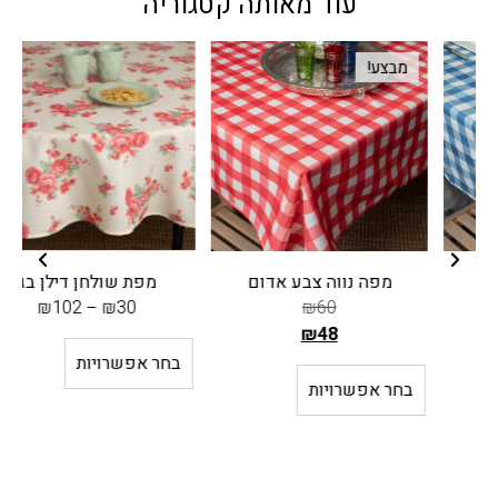
עוד מאותה קטגוריה
מבצע!
מפה נווה צבע אדום
מפת שולחן דילן בג
מ
₪
102
–
₪
30
₪
60
₪
48
ה
בחר אפשרויות
מ
בחר אפשרויות
ח
י
ר
ה