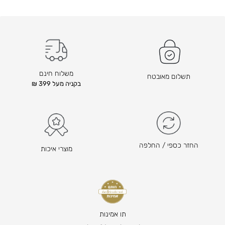
ק
ו
ד
ם
ה
ו
משלוח חינם
תשלום מאובטח
א
בקניה מעל 399 ₪
₪
6
0
ה
מ
החזר כספי / החלפה
מוצרי איכות
ח
י
ר
ה
נ
ו
תו אמינות