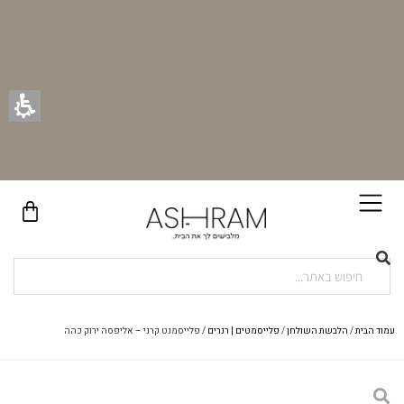
בקניית זוג וילונות באתר תקבלו זוג חבקי וילון יוקרתיים במתנה!
עמוד הבית
/
הלבשת השולחן
/
פלייסמטים | רנרים
/ פלייסמנט קרני – אליפסה ירוק כהה