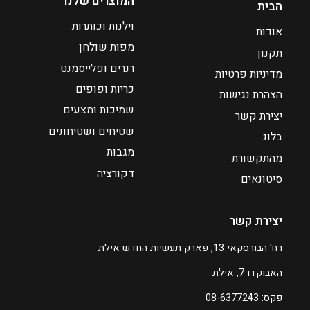
המוצרים שלנו
הבית
וילנות וכותרות
אודות
מפות שולחן
תקנון
רנרים ופלייסמנט
מדיניות פרטיות
כריות ופופים
הצהרת נגישות
שמיכות ומצעים
יצירת קשר
שטיחים ושטיחונים
בלוג
מגבות
מהתקשורת
דקורציה
סיטונאים
יצירת קשר
רח' הבורסקאי 13, פארק תעשיות החדש אילת
האבוקדו 7, אילת
פקס: 08-6377243