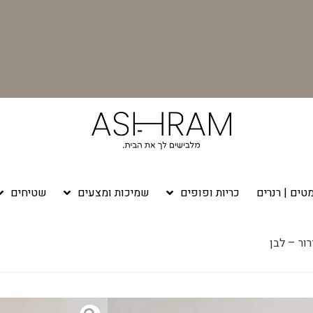
טים | רנרים
כריות ופופים
שמיכות ומצעים
שטיחים
ור – לבן
– לבן