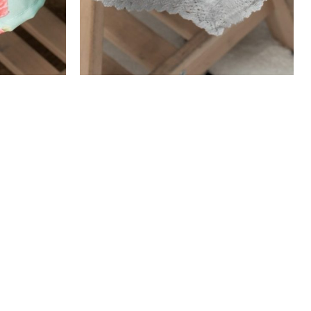
מפת שולחן דילן ירוקה
מתלה קיר / פלי
₪
75
₪
102
–
₪
30
₪
38
ה
בחר אפשרויות
מ
בחר אפשרויו
ח
י
ר
ה
ק
ו
ד
ם