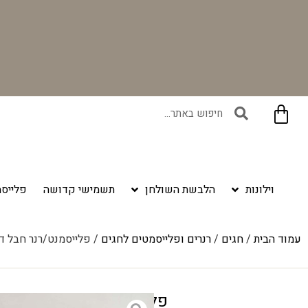
בקניית זוג וילונות באתר תקבלו זוג חבקי וילון יוקרתיים במתנה!
וילונות
הלבשת השולחן
תשמישי קדושה
פלייסמ
עמוד הבית
/
חגים
/
רנרים ופלייסמטים לחגים
/ פלייסמנט/רנר חבל דר
פלייסמנט/רנר חבל דרור 