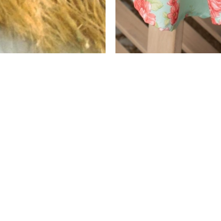
יסמט סניור – דגם 9
מתלה קיר / פלייסמט סניור – דגם 8
₪
104
–
₪
75
₪
52
–
₪
38
ה
מ
ת
בחר אפשרויות
ח
י
ר
ה
ק
ו
ד
ם