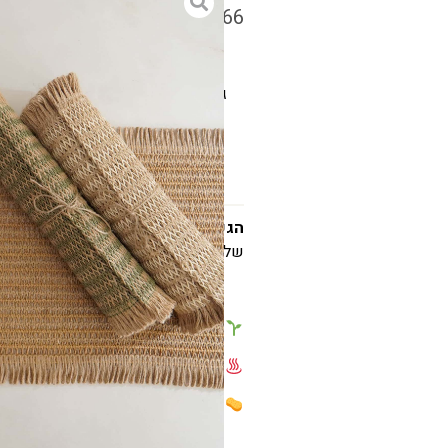
₪
110
–
₪
66
גודל
הגעתם לאשרם
המקום שבו כל פריט נ
שלכם לנעים,מעוצב ומלא השראה .
פלייסמט/
ראנר חבל
עמיד בחום
ניתן לניקוי במטלית לחה