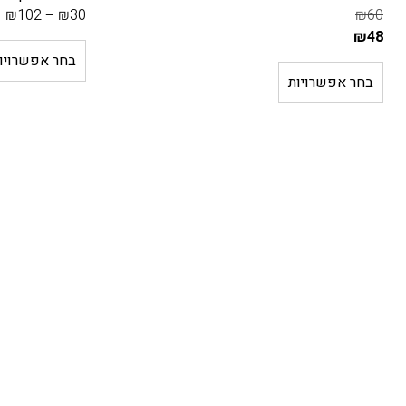
₪
125
–
₪
30
₪
102
–
₪
30
בחר אפשרויות
בחר אפשרויו
משלוח חינם
תשלום מאובטח
בקניה מעל 399 ₪
יצירת קשר
עקבו אחרינו