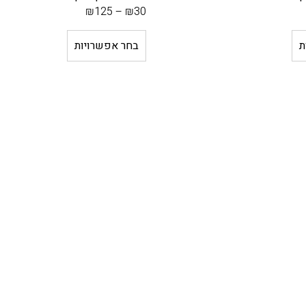
₪
0
₪
79
ה
מ
ת
בחר אפשרויות
ח
י
ר
ה
ק
ו
ד
ם
ה
החזר כספי / החלפה
ו
מו
א
₪
7
9
ה