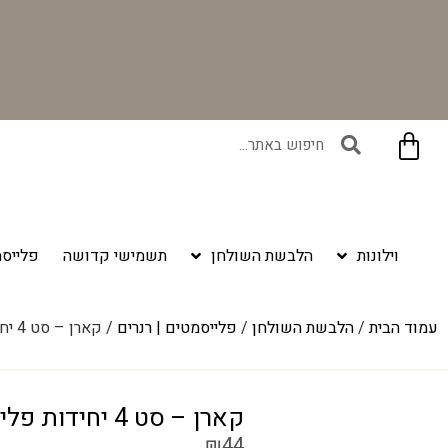
בקניית זוג וילונות באתר תקבלו זוג חבקי וילון יוקרתיים במתנה!
וילונות
הלבשת השולחן
תשמישי קדושה
פלייסמ
עמוד הבית
/
הלבשת השולחן
/
פלייסמטים | רנרים
/ קארן – סט 4 יחידות פלייסמנט – דגם 1
קארן – סט 4 יחידות פלייסמנט – דגם 1
₪
44