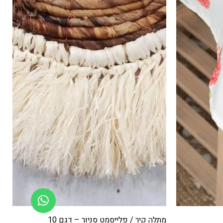
מתלה קיר / פלייסמט סניור – דגם 8
ר