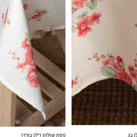
 בורדו
מתלה קיר / פלייסמט סניור – דגם 10