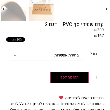
קדם שטיחי סף PVC – דגם 2
₪
209
₪
167
20% הנחה
המחיר
הקודם
הוא
גודל
₪209
המחיר
הנוכחי
הוא
הוספה לסל
₪167
ברוכים הבאים למשפחה
באשרם יש לנו את המוצרים שמסוגלים להפוך כל חלל לבית.
הרימו את החדר שלכם עם השטיח הרב-תכליתי והיוקרתי שלנו