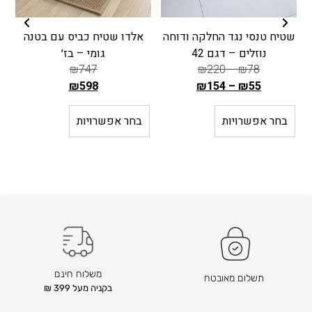
שטיח טנסי נגד החלקה ודוחה
אלדו שטיח כביס עם בטנה
נוזלים – דגם 42
גומי – בז׳
₪
747
₪
220
–
₪
78
₪
598
₪
154
–
₪
55
ה
ה
מ
מ
בחר אפשרויות
בחר אפשרויות
ח
ח
י
י
ר
ר
ה
ה
ק
ק
ו
ו
ד
ד
ם
ם
ה
ה
משלוח חינם
תשלום מאובטח
ו
ו
בקניה מעל 399 ₪
א
א