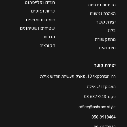
רנרים ופלייסמנט
מדיניות פרטיות
5
כריות ופופים
9
₪
הצהרת נגישות
8
7
שמיכות ומצעים
יצירת קשר
8
שטיחים ושטיחונים
בלוג
מגבות
מהתקשורת
ע
דקורציה
ד
סיטונאים
₪
יצירת קשר
2
2
רח' הבורסקאי 13, פארק תעשיות החדש אילת
0
האבוקדו 7, אילת
ה
פקס: 08-6377243
מ
office@ashram.style
ח
י
050-9918484
ר