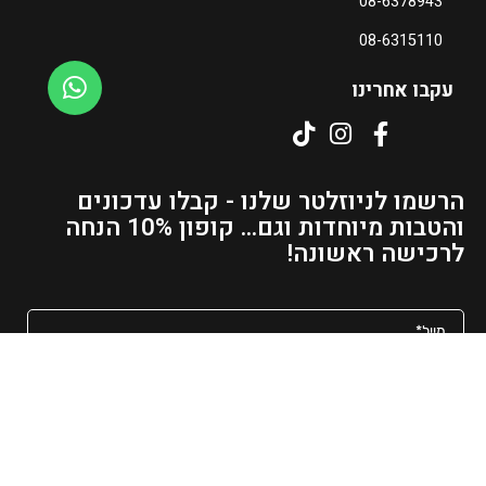
08-6378943
ה
נ
08-6315110
ו
כ
עקבו אחרינו
ח
י
ה
ו
הרשמו לניוזלטר שלנו - קבלו עדכונים
א
והטבות מיוחדות וגם... קופון 10% הנחה
₪
לרכישה ראשונה!
5
5
–
₪
1
מאשר/ת קבלת פרסומים ועדכונים למייל
5
4
שליחה
ט
ו