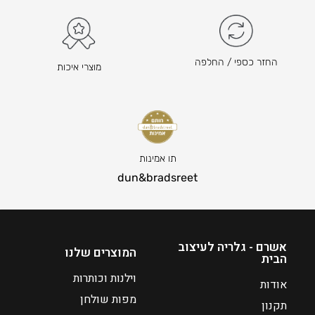
₪
₪
7
7
4
8
7
–
החזר כספי / החלפה
מוצרי איכות
₪
ה
2
מ
2
ח
0
י
ט
ר
ו
ה
תו אמינות
ו
נ
dun&bradsreet
ח
ו
מ
כ
ח
ח
י
י
אשרם - גלריה לעיצוב
המוצרים שלנו
הבית
ר
ה
י
ו
וילנות וכותרות
אודות
ם
א
מפות שולחן
תקנון
₪
: