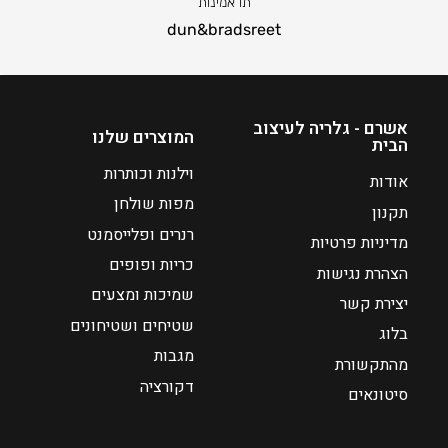
תו אמינות
dun&bradsreet
אשרם - גלריה לעיצוב
המוצרים שלנו
הבית
וילנות וכותרות
אודות
מפות שולחן
תקנון
רנרים ופלייסמנט
מדיניות פרטיות
כריות ופופים
הצהרת נגישות
שמיכות ומצעים
יצירת קשר
שטיחים ושטיחונים
בלוג
מגבות
מהתקשורת
דקורציה
סיטונאים