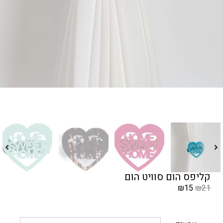
קליפס הום סוויט הום
₪
15
₪
21
המחיר
הקודם