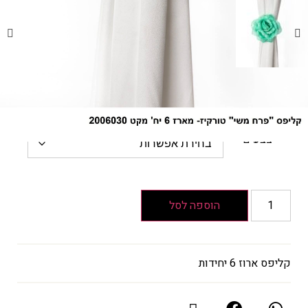
קליפס משי
₪
44
₪
64
המחיר
הקודם
הוא
צבעים
₪64
המחיר
הנוכחי
הוא
הוספה לסל
₪44
קליפס ארוז 6 יחידות