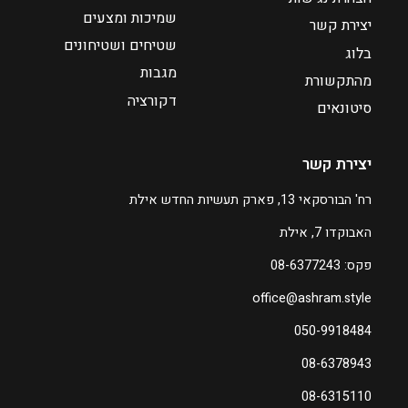
9
שמיכות ומצעים
יצירת קשר
שטיחים ושטיחונים
בלוג
ע
מגבות
מהתקשורת
ד
דקורציה
סיטונאים
₪
6
יצירת קשר
0
רח' הבורסקאי 13, פארק תעשיות החדש אילת
ה
האבוקדו 7, אילת
מ
ח
פקס: 08-6377243
י
office@ashram.style
ר
ה
050-9918484
נ
08-6378943
ו
כ
08-6315110