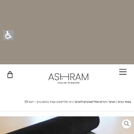
רוכשים ונהנים - בכל רכישה תקבלו מתנה ייחודית מאיתנו!
עמוד הבית
/
חגים
/
רנרים ופלייסמטים לחגים
/ רנר פלייסמט עמיד בחום ברון – דגם 59