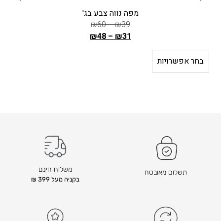
מפה נווה צבע בג'
₪
60
–
₪
39
₪
48
–
₪
31
ה
מ
בחר אפשרויות
ב
ח
י
ר
ה
ק
ו
ד
ם
ה
משלוח חינם
תשלום מאובטח
ו
בקניה מעל 399 ₪
א
₪
3