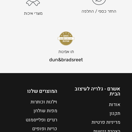
9
–
החזר כספי / החלפה
מוצרי איכות
₪
6
0
ט
ו
ו
תו אמינות
ח
dun&bradsreet
מ
ח
י
ר
אשרם - גלריה לעיצוב
המוצרים שלנו
הבית
י
ם
וילנות וכותרות
אודות
:
מפות שולחן
תקנון
רנרים ופלייסמנט
מדיניות פרטיות
₪
כריות ופופים
3
הצהרת נגישות