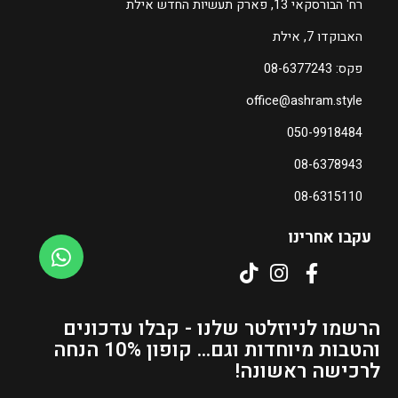
רח' הבורסקאי 13, פארק תעשיות החדש אילת
ה
האבוקדו 7, אילת
מ
ח
פקס: 08-6377243
י
office@ashram.style
ר
ה
050-9918484
נ
08-6378943
ו
כ
08-6315110
ח
עקבו אחרינו
י
ה
ו
א
₪
הרשמו לניוזלטר שלנו - קבלו עדכונים
3
והטבות מיוחדות וגם... קופון 10% הנחה
1
לרכישה ראשונה!
–