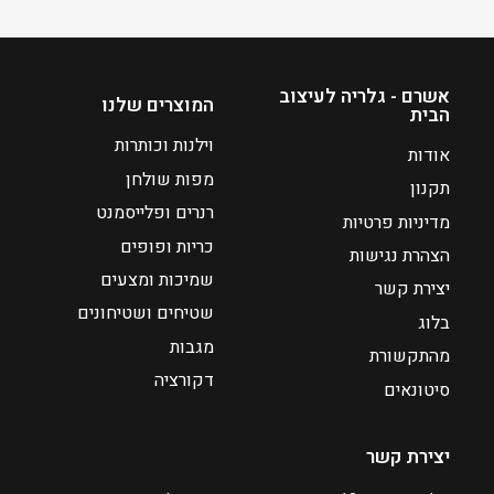
מ
ח
י
אשרם - גלריה לעיצוב
ר
המוצרים שלנו
הבית
י
וילנות וכותרות
אודות
ם
מפות שולחן
:
תקנון
רנרים ופלייסמנט
מדיניות פרטיות
₪
כריות ופופים
הצהרת נגישות
3
שמיכות ומצעים
9
יצירת קשר
שטיחים ושטיחונים
בלוג
ע
מגבות
מהתקשורת
ד
דקורציה
סיטונאים
₪
6
יצירת קשר
0