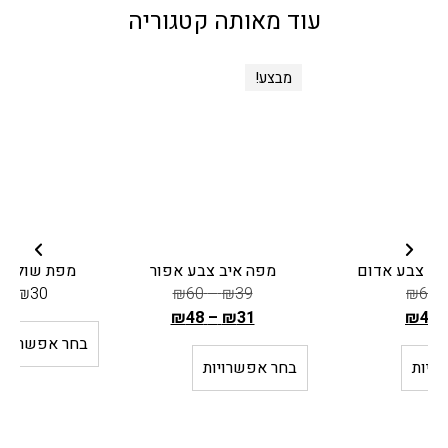
עוד מאותה קטגוריה
מבצע!
מפה איב צבע אפור
מפת שולחן דילן ורודה
₪
115
–
₪
30
₪
60
–
₪
39
₪
48
–
₪
31
ה
בחר אפשרויות
מ
בחר אפשרויות
ח
י
ר