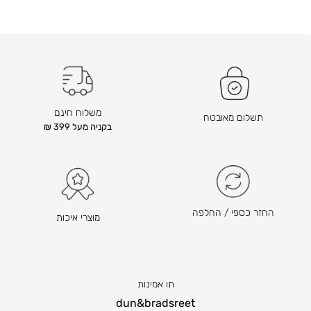
ה
ק
ו
ד
ם
ה
ו
משלוח חינם
תשלום מאובטח
א
בקניה מעל 399 ₪
₪
3
9
–
₪
החזר כספי / החלפה
מוצרי איכות
6
0
ט
ו
תו אמינות
ו
dun&bradsreet
ח