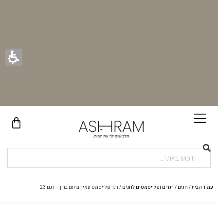
משלוח חינם ברכישה מעל ₪399
עמוד הבית
/
חגים
/
רנרים ופלייסמטים לחגים
/ רנר פלייסמט עמיד בחום ברון – דגם 23