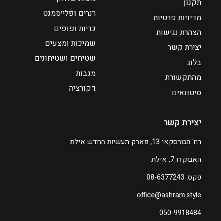
תקנון
רנרים ופלייסמנט
מדיניות פרטיות
כריות ופופים
הצהרת נגישות
שמיכות ומצעים
יצירת קשר
שטיחים ושטיחונים
בלוג
מגבות
מהתקשורת
דקורציה
סיטונאים
יצירת קשר
רח' הבורסקאי 13, פארק תעשיות החדש אילת
האבוקדו 7, אילת
פקס: 08-6377243
office@ashram.style
050-9918484