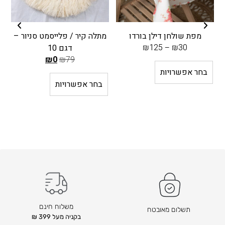
מפת שולחן דילן בורדו
מתלה קיר / פלייסמט סניור –
מ
₪
125
–
₪
30
דגם 10
₪
0
₪
79
ה
בחר אפשרויות
מ
בחר אפשרויות
ח
י
ר
ה
ק
ו
ד
ם
ה
ו
משלוח חינם
תשלום מאובטח
א
בקניה מעל 399 ₪