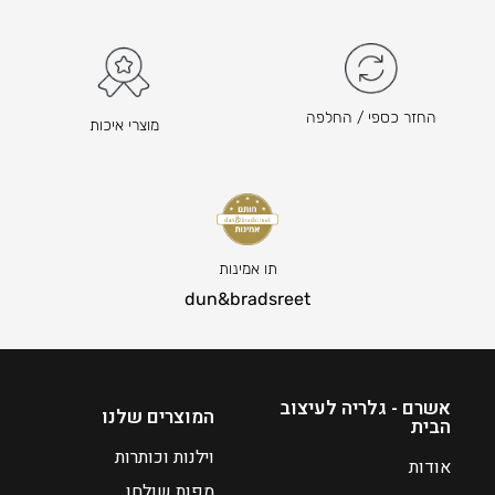
₪
7
9
ה
מ
החזר כספי / החלפה
מוצרי איכות
ח
י
ר
ה
נ
ו
תו אמינות
כ
dun&bradsreet
ח
י
ה
ו
אשרם - גלריה לעיצוב
המוצרים שלנו
הבית
א
₪
וילנות וכותרות
אודות
0
מפות שולחן