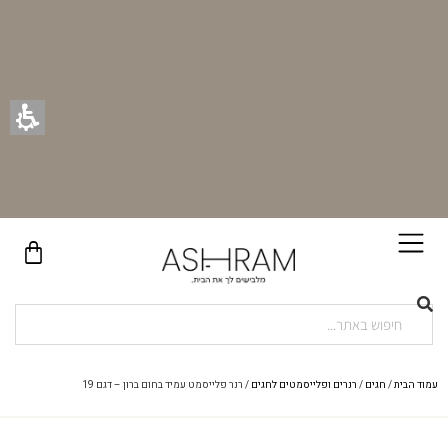
בקניית זוג וילונות באתר תקבלו זוג חבקי וילון יוקרתיים במתנה!
עמוד הבית
/
חגים
/
רנרים ופלייסמטים לחגים
/ רנר פלייסמט עמיד בחום ברון – דגם 19