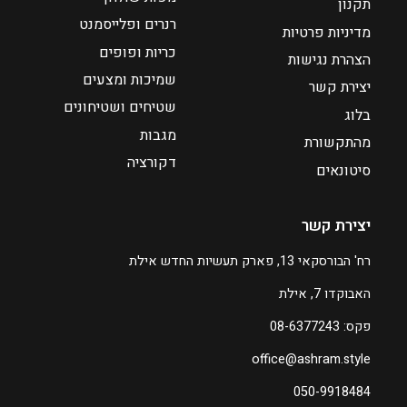
תקנון
רנרים ופלייסמנט
מדיניות פרטיות
כריות ופופים
הצהרת נגישות
שמיכות ומצעים
יצירת קשר
שטיחים ושטיחונים
בלוג
מגבות
מהתקשורת
דקורציה
סיטונאים
יצירת קשר
רח' הבורסקאי 13, פארק תעשיות החדש אילת
האבוקדו 7, אילת
פקס: 08-6377243
office@ashram.style
050-9918484