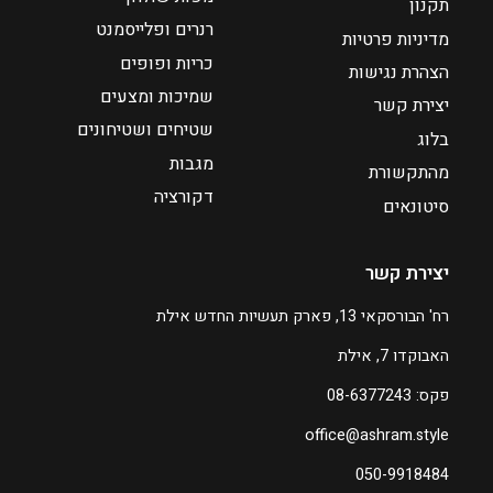
תקנון
₪
רנרים ופלייסמנט
מדיניות פרטיות
3
כריות ופופים
9
הצהרת נגישות
שמיכות ומצעים
יצירת קשר
ע
שטיחים ושטיחונים
בלוג
ד
מגבות
מהתקשורת
דקורציה
₪
סיטונאים
6
0
יצירת קשר
ה
רח' הבורסקאי 13, פארק תעשיות החדש אילת
מ
האבוקדו 7, אילת
ח
י
פקס: 08-6377243
ר
office@ashram.style
ה
נ
050-9918484
ו