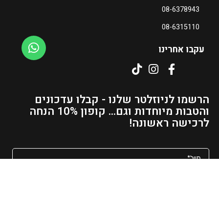
08-6378943
כ
ח
08-6315110
י
ה
עקבו אחרינו
ו
א
₪
3
הרשמו לניוזלטר שלנו - קבלו עדכונים
1
והטבות מיוחדות וגם... קופון 10% הנחה
–
לרכישה ראשונה!
₪
4
8
ט
ו
מאשר/ת קבלת פרסומים ועדכונים למייל
ו
ח
שליחה
מ