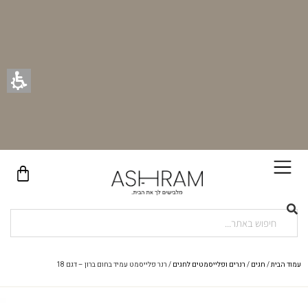
בקניית זוג וילונות באתר תקבלו זוג חבקי וילון יוקרתיים במתנה!
עמוד הבית
/
חגים
/
רנרים ופלייסמטים לחגים
/ רנר פלייסמט עמיד בחום ברון – דגם 18