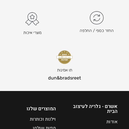
₪
3
9
–
₪
החזר כספי / החלפה
מוצרי איכות
6
0
ט
ו
ו
ח
תו אמינות
מ
dun&bradsreet
ח
י
ר
י
אשרם - גלריה לעיצוב
המוצרים שלנו
הבית
ם
:
וילנות וכותרות
אודות
מפות שולחן