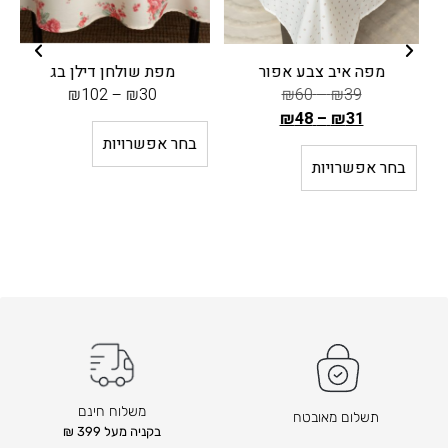
מפה איב צבע אפור
מפת שולחן דילן בג
₪
102
–
₪
30
₪
60
–
₪
39
₪
48
–
₪
31
ה
בחר אפשרויות
מ
בחר אפשרויות
ח
י
ר
ה
ק
ו
ד
ם
ה
ו
משלוח חינם
תשלום מאובטח
א
בקניה מעל 399 ₪