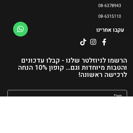
08-6378943
ה
נ
08-6315110
ו
כ
עקבו אחרינו
ח
י
ה
ו
הרשמו לניוזלטר שלנו - קבלו עדכונים
א
והטבות מיוחדות וגם... קופון 10% הנחה
₪
לרכישה ראשונה!
3
8
–
₪
5
מאשר/ת קבלת פרסומים ועדכונים למייל
2
ט
שליחה
ו