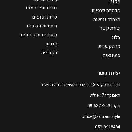
תקנון
:
רנרים ופלייסמנט
מדיניות פרטיות
כריות ופופים
₪
הצהרת נגישות
7
שמיכות ומצעים
יצירת קשר
5
שטיחים ושטיחונים
בלוג
מגבות
מהתקשורת
ע
דקורציה
ד
סיטונאים
₪
יצירת קשר
1
0
רח' הבורסקאי 13, פארק תעשיות החדש אילת
4
האבוקדו 7, אילת
ה
פקס: 08-6377243
מ
office@ashram.style
ח
י
050-9918484
ר