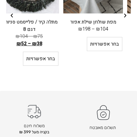
מפת שולחן שילת אפור
מתלה קיר / פלייסמט סניור –
ר
₪
198
–
₪
104
דגם 8
₪
104
–
₪
75
₪
52
–
₪
38
בחר אפשרויות
ה
מ
בחר אפשרויות
ח
י
ר
ה
ק
ו
ד
ם
ה
משלוח חינם
תשלום מאובטח
ו
בקניה מעל 399 ₪