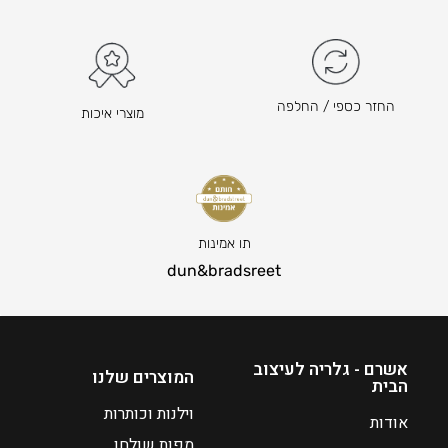
א
₪
7
5
–
החזר כספי / החלפה
מוצרי איכות
₪
1
0
4
ט
ו
תו אמינות
ו
dun&bradsreet
ח
מ
ח
י
אשרם - גלריה לעיצוב
המוצרים שלנו
הבית
ר
י
וילנות וכותרות
אודות
ם
מפות שולחן