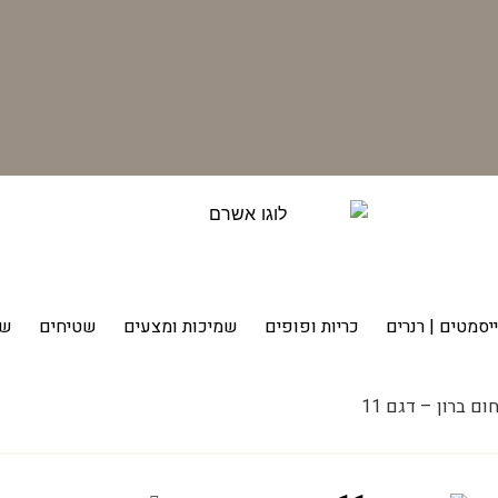
יסמטים | רנרים
כריות ופופים
שמיכות ומצעים
שטיחים
שט
ם ברון – דגם 11