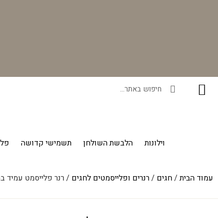
רוכשים ונהנים - בכל רכישה תקבלו מתנה ייחודית מאיתנו!
וילונות
הלבשת השולחן
תשמישי קדושה
פלי
עמוד הבית
/
חגים
/
רנרים ופלייסמטים לחגים
/ רנר פלייסמט עמיד בחו