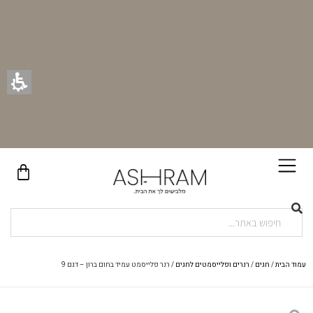
בקניית זוג וילונות באתר תקבלו זוג חבקי וילון יוקרתיים במתנה!
עמוד הבית
/
חגים
/
רנרים ופלייסמטים לחגים
/ רנר פלייסמט עמיד בחום ברון – דגם 9