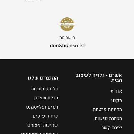
ח
6
י
0
ר
ט
ה
ו
נ
ו
ו
ח
תו אמינות
כ
מ
dun&bradsreet
ח
ח
י
י
ה
ר
ו
י
אשרם - גלריה לעיצוב
המוצרים שלנו
הבית
א
ם
:
₪
וילנות וכותרות
אודות
4
מפות שולחן
תקנון
₪
8
רנרים ופלייסמנט
מדיניות פרטיות
3
כריות ופופים
9
הצהרת נגישות
שמיכות ומצעים
יצירת קשר
ע