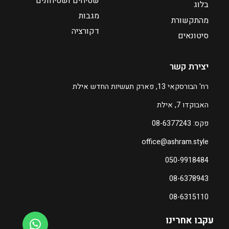
שטיחים ושטיחונים
בלוג
ד
מגבות
מהתקשורת
דקורציה
₪
סיטונאים
6
0
יצירת קשר
ה
רח' הבורסקאי 13, פארק תעשיות החדש אילת
מ
האבוקדו 7, אילת
ח
י
פקס: 08-6377243
ר
office@ashram.style
ה
נ
050-9918484
ו
08-6378943
כ
ח
08-6315110
י
ה
עקבו אחרינו