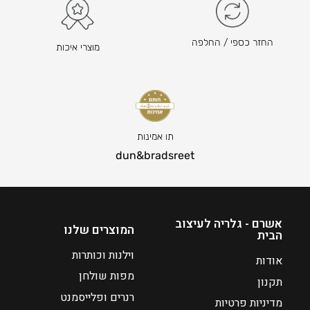
7
7
8
8
–
–
החזר כספי / החלפה
מוצרי איכות
₪
₪
2
2
2
2
0
0
ט
ט
ו
ו
תו אמינות
ו
ו
dun&bradsreet
ח
ח
מ
מ
ח
ח
י
י
אשרם - גלריה לעיצוב
המוצרים שלנו
הבית
ר
ר
י
י
וילנות וכותרות
אודות
ם
ם
מפות שולחן
תקנון
:
:
רנרים ופלייסמנט
מדיניות פרטיות