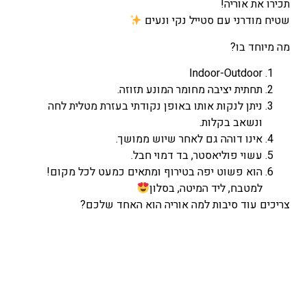
הנוכחי
תכירו את אוריה!
הוא
שטיח מודרני עם סטייל נקי ונעים
₪156
מה מיוחד בו?
–
₪578
Indoor-Outdoor
טווח
תחתית יציבה מחומר המונע תזוזה.
מחירים:
ניתן לנקות אותו באופן נקודתי בעזרת מטלית לחה
ונשאב בקלות.
עד
אינו דוהה גם לאחר שיוש ממושך.
עשוי פוליאסטר, בד דמוי חבל.
הוא פשוט יפה בטירוף ומתאים כמעט לכל מקום!
למטבח, ליד המיטה, בסלון
צריכים עוד סיבות למה אוריה הוא האחד שלכם?