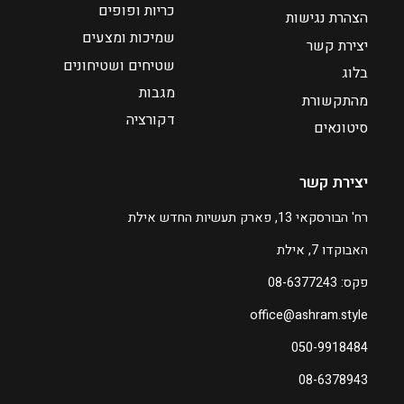
כריות ופופים
₪
₪
הצהרת נגישות
7
7
שמיכות ומצעים
יצירת קשר
8
8
שטיחים ושטיחונים
בלוג
מגבות
מהתקשורת
ע
ע
דקורציה
ד
ד
סיטונאים
₪
₪
יצירת קשר
2
2
2
2
רח' הבורסקאי 13, פארק תעשיות החדש אילת
0
0
האבוקדו 7, אילת
ה
ה
פקס: 08-6377243
מ
מ
office@ashram.style
ח
ח
י
י
050-9918484
ר
ר
08-6378943
ה
ה