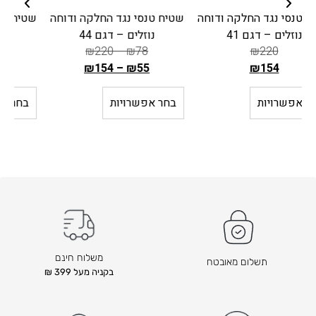
שטיח טנסי נגד החלקה ודוחה
שטיח טנסי נגד החלקה ודוחה
נוזלים – דגם 44
נוזלים – דגם 42
₪
220
–
₪
78
₪
220
–
₪
78
₪
154
–
₪
55
₪
154
–
₪
55
ה
ה
מ
מ
בחר אפשרויות
בחר אפשרויות
ח
ח
י
י
ר
ר
ה
ה
ק
ק
ו
ו
ד
ד
ם
ם
ה
ה
משלוח חינם
תשלום מאובטח
ו
ו
בקניה מעל 399 ₪
א
א
₪
₪