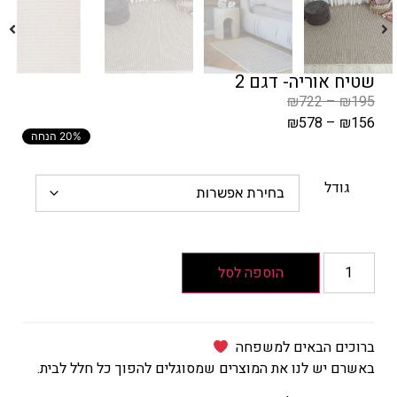
שטיח אוריה- דגם 2
₪
722
–
₪
195
₪
578
–
₪
156
20% הנחה
המחיר
הקודם
הוא
גודל
₪195
–
₪722
טווח
הוספה לסל
מחירים:
עד
ברוכים הבאים למשפחה
באשרם יש לנו את המוצרים שמסוגלים להפוך כל חלל לבית.
המחיר