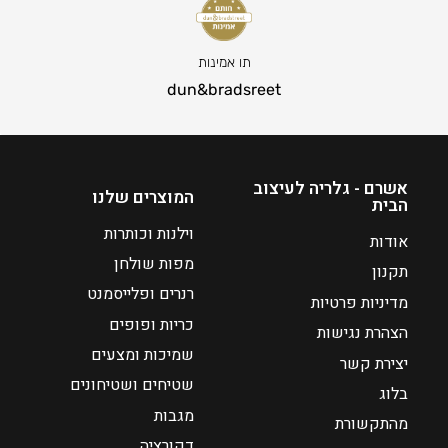
0
י
ט
ר
ו
ה
תו אמינות
ו
נ
dun&bradsreet
ח
ו
מ
כ
ח
ח
י
י
אשרם - גלריה לעיצוב
המוצרים שלנו
הבית
ר
ה
י
ו
וילנות וכותרות
אודות
ם
א
מפות שולחן
תקנון
₪
:
רנרים ופלייסמנט
מדיניות פרטיות
5
כריות ופופים
9
₪
הצהרת נגישות
8
7
שמיכות ומצעים
יצירת קשר
8
שטיחים ושטיחונים
בלוג
מגבות
מהתקשורת
ע
דקורציה