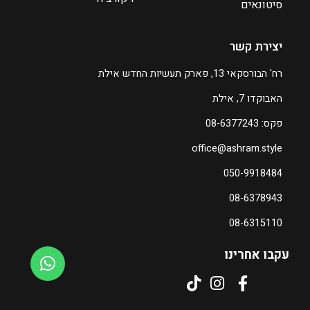
ד
סיטונאים
₪
יצירת קשר
2
2
רח' הבורסקאי 13, פארק תעשיות החדש אילת
0
האבוקדו 7, אילת
ה
פקס: 08-6377243
מ
office@ashram.style
ח
י
050-9918484
ר
08-6378943
ה
נ
08-6315110
ו
כ
עקבו אחרינו
ח
י
ה