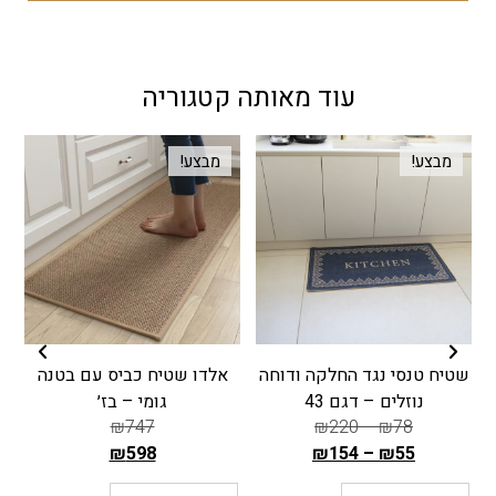
עוד מאותה קטגוריה
מבצע!
מבצע!
שטיח טנסי נגד החלקה ודוחה
אלדו שטיח כביס עם בטנה
ש
נוזלים – דגם 43
גומי – בז׳
₪
747
₪
220
–
₪
78
₪
598
₪
154
–
₪
55
ה
ה