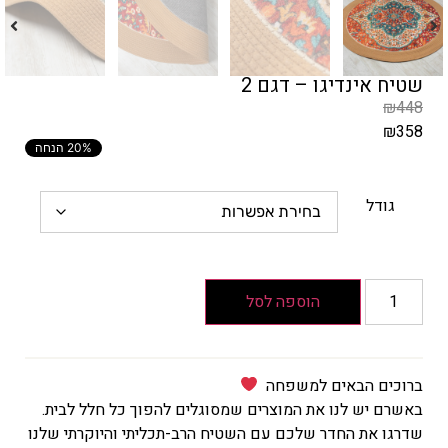
שטיח אינדיגו – דגם 2
₪
448
₪
358
20% הנחה
המחיר
הקודם
הוא
גודל
₪448
המחיר
הנוכחי
הוא
הוספה לסל
₪358
ברוכים הבאים למשפחה
באשרם יש לנו את המוצרים שמסוגלים להפוך כל חלל לבית.
שדרגו את החדר שלכם עם השטיח הרב-תכליתי והיוקרתי שלנו