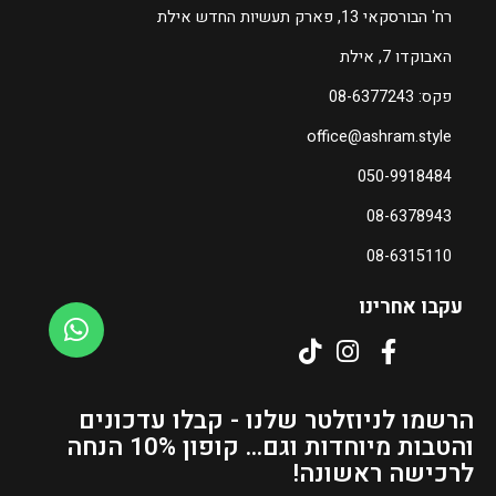
2
רח' הבורסקאי 13, פארק תעשיות החדש אילת
0
האבוקדו 7, אילת
ה
פקס: 08-6377243
מ
office@ashram.style
ח
י
050-9918484
ר
08-6378943
ה
נ
08-6315110
ו
כ
עקבו אחרינו
ח
י
ה
ו
הרשמו לניוזלטר שלנו - קבלו עדכונים
א
והטבות מיוחדות וגם... קופון 10% הנחה
₪
לרכישה ראשונה!
5