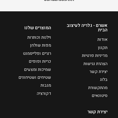
כ
ח
ח
מ
י
ח
ה
י
אשרם - גלריה לעיצוב
המוצרים שלנו
הבית
ו
ר
א
י
וילנות וכותרות
אודות
₪
ם
מפות שולחן
תקנון
:
5
רנרים ופלייסמנט
מדיניות פרטיות
5
כריות ופופים
₪
הצהרת נגישות
7
שמיכות ומצעים
יצירת קשר
8
שטיחים ושטיחונים
בלוג
מגבות
מהתקשורת
ע
דקורציה
ד
סיטונאים
₪
יצירת קשר
2