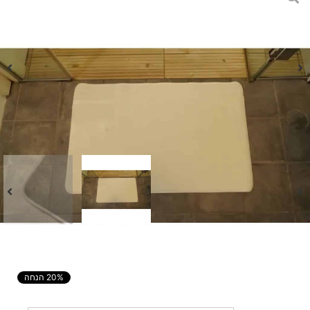
שטיח אמבטיה ארגמן- לבן
₪
116
₪
93
20% הנחה
המחיר
הקודם