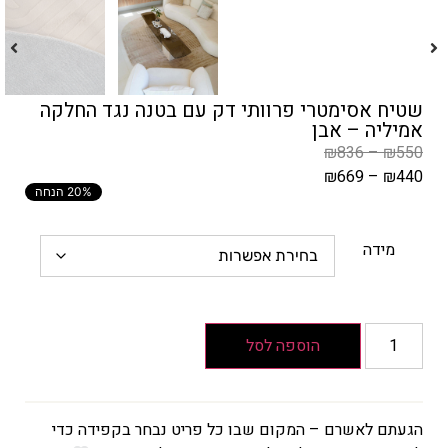
שטיח אסימטרי פרוותי דק עם בטנה נגד החלקה
אמיליה – אבן
₪
836
–
₪
550
₪
669
–
₪
440
20% הנחה
המחיר
הקודם
הוא
מידה
₪550
–
₪836
טווח
הוספה לסל
מחירים:
עד
הגעתם לאשרם – המקום שבו כל פריט נבחר בקפידה כדי