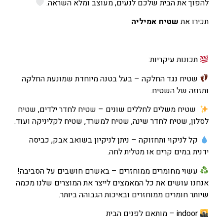
להפוך את הבית שלכם לנעים, מעוצב ומלא השראה.
המחיר
הנוכחי
תכירו את
שטיח אמיליה
הוא
₪440
–
תכונות עיקריות:
₪669
שטיח נגד החלקה – בעל בטנה מיוחדת שמונעת החלקה
טווח
ותזוזה של השטיח.
מחירים:
שטיח משלים לחללים שונים – שטיח לחדר ילדים, שטיח
עד
לסלון, שטיח לחדר שינה, שטיח למשרד, שטיח לקליניקה ועוד.
קל לניקוי ותחזוקה – ניתן לניקיון בשואב אבק, כביסה
ידנית במים קרים או מטלית לחה.
עשוי מחומרים ממוחזרים – באשרם חושבים על הסביבה!
אנחנו עושים את כל המאמצים לייצר את המוצרים שלנו מכמה
שיותר חומרים ממוחזרים ובאיכות הגבוהה ביותר.
indoor – מותאם לפנים הבית