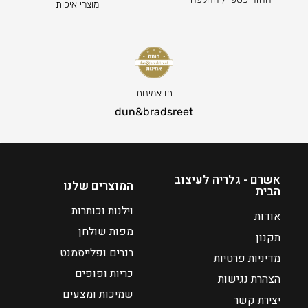
מוצרי איכות
מ
ה
ח
מ
י
ח
ר
י
ה
ר
נ
ה
תו אמינות
ו
נ
dun&bradsreet
כ
ו
ח
כ
י
ח
ה
י
אשרם - גלריה לעיצוב
המוצרים שלנו
הבית
ו
ה
א
ו
וילנות וכותרות
אודות
₪
א
מפות שולחן
תקנון
₪
5
רנרים ופלייסמנט
מדיניות פרטיות
1
5
כריות ופופים
5
הצהרת נגישות
4
שמיכות ומצעים
יצירת קשר