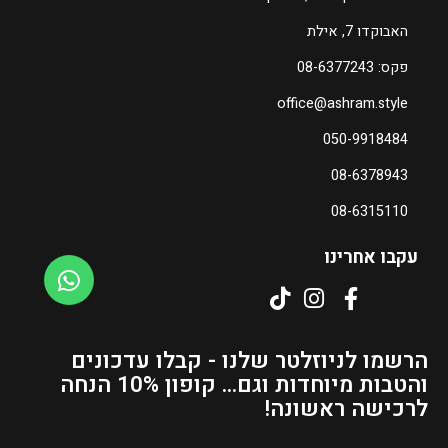
0
האבוקדו 7, אילת
ה
פקס: 08-6377243
מ
office@ashram.style
ח
י
050-9918484
ר
08-6378943
ה
נ
08-6315110
ו
כ
עקבו אחרינו
ח
י
ה
ו
הרשמו לניוזלטר שלנו - קבלו עדכונים
א
והטבות מיוחדות וגם... קופון 10% הנחה
₪
לרכישה ראשונה!
5
5