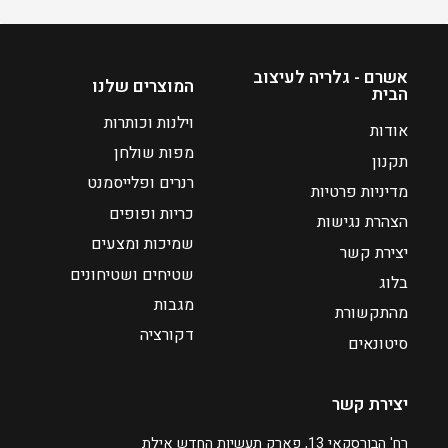
כ
ח
ח
מ
י
ח
ה
י
אשרם - גלריה לעיצוב
המוצרים שלנו
הבית
ו
ר
א
י
וילנות וכותרות
אודות
₪
ם
מפות שולחן
תקנון
:
5
רנרים ופלייסמנט
מדיניות פרטיות
5
כריות ופופים
₪
הצהרת נגישות
7
שמיכות ומצעים
יצירת קשר
8
שטיחים ושטיחונים
בלוג
מגבות
מהתקשורת
ע
דקורציה
ד
סיטונאים
₪
יצירת קשר
2
2
רח' הבורסקאי 13, פארק תעשיות החדש אילת