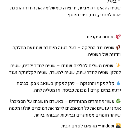
– באלי.
שטיח זה אינו רק אביזר; זו יצירה שמשלימה את החדר והופכת
אותו למחבק, חם, ביתי ועוטף.
תכונות עיקריות:
שטיח נגד החלקה – בעל בטנה מיוחדת שמונעת החלקה
ותזוזה של השטיח.
שטיח משלים לחללים שונים – שטיח לחדר ילדים, שטיח
לסלון, שטיח לחדר שינה, שטיח למשרד, שטיח לקליניקה ועוד.
קל לניקוי ותחזוקה – ניתן לניקיון בשואב אבק, כביסה
ידנית במים קרים | מכונת כביסה או מטלית לחה.
עשוי מחומרים ממוחזרים – באשרם חושבים על הסביבה!
אנחנו עושים את כל המאמצים לייצר את המוצרים שלנו מכמה
שיותר חומרים ממוחזרים ובאיכות הגבוהה ביותר.
indoor – מותאם לפנים הבית