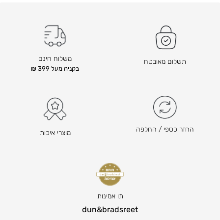
ק
ק
ו
ו
ד
ד
ם
ם
ה
ה
משלוח חינם
תשלום מאובטח
ו
ו
בקניה מעל 399 ₪
א
א
₪
₪
7
7
8
8
ה
–
החזר כספי / החלפה
מוצרי איכות
מ
₪
ח
2
י
2
ר
0
ה
ט
נ
ו
תו אמינות
ו
ו
dun&bradsreet