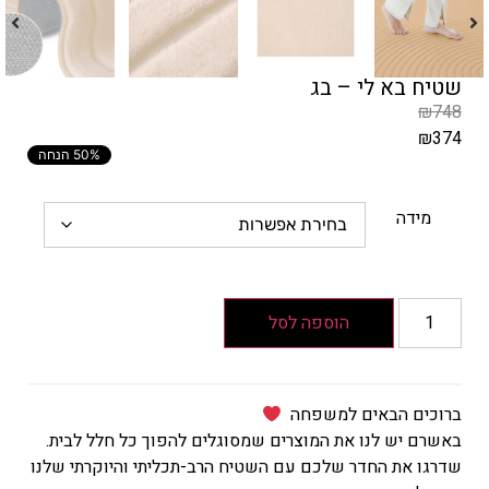
שטיח בא לי – בג
₪
748
₪
374
50% הנחה
המחיר
הקודם
הוא
מידה
₪748
המחיר
הנוכחי
הוא
הוספה לסל
₪374
ברוכים הבאים למשפחה
באשרם יש לנו את המוצרים שמסוגלים להפוך כל חלל לבית.
שדרגו את החדר שלכם עם השטיח הרב-תכליתי והיוקרתי שלנו