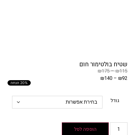
שטיח בולטימור חום
₪
175
–
₪
115
₪
140
–
₪
92
20% הנחה
המחיר
הקודם
הוא
גודל
₪115
–
₪175
טווח
הוספה לסל