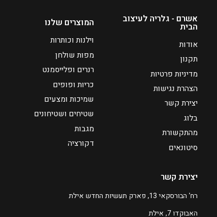
ה
נ
אשרם - גלריה לעיצוב
המוצרים שלנו
ו
הבית
כ
וילנות וכותרות
אודות
ח
מפות שולחן
י
תקנון
רנרים ופלייסמנט
ה
מדיניות פרטיות
ו
כריות ופופים
הצהרת נגישות
א
שמיכות ומצעים
יצירת קשר
₪
שטיחים ושטיחונים
7
בלוג
0
מגבות
מהתקשורת
דקורציה
סיטונאים
יצירת קשר
רח' הבורסקאי 13, פארק תעשיות החדש אילת
האבוקדו 7, אילת