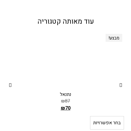
עוד מאותה קטגוריה
מבצע!
נתנאל
₪
87
₪
70
ה
מ
בחר אפשרויות
ב
ח