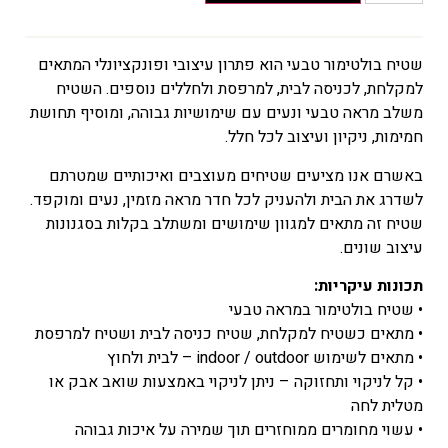
מחירים:
עד
שטיח בולטימור טבעי הוא פתרון עיצובי ופונקציונלי המתאים
למקלחת, לכניסה לבית, למרפסת ולחללים נוספים. השטיח
המחיר
משלב מראה טבעי ונעים עם שימושיות גבוהה, ומוסיף תחושת
הנוכחי
חמימות, ניקיון ועיצוב לכל חלל.
הוא
₪92
באשרם אנו מציעים שטיחים מעוצבים ואיכותיים שמטרתם
–
לשדרג את הבית ולהעניק לכל חדר מראה מזמין, נעים ומוקפד.
₪140
שטיח זה מתאים למגוון שימושים ומשתלב בקלות בסגנונות
טווח
עיצוב שונים.
מחירים:
תכונות עיקריות:
• שטיח בולטימור במראה טבעי
עד
• מתאים כשטיח למקלחת, שטיח כניסה לבית ושטיח למרפסת
• מתאים לשימוש indoor / outdoor – לבית ולחוץ
• קל לניקוי ותחזוקה – ניתן לניקוי באמצעות שואב אבק או
מטלית לחה
• עשוי מחומרים ממוחזרים תוך שמירה על איכות גבוהה