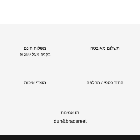
י
ר
ה
ק
ו
ד
תשלום מאובטח
משלוח חינם
ם
בקניה מעל 399 ₪
ה
ו
א
₪
החזר כספי / החלפה
מוצרי איכות
8
7
ה
מ
תו אמינות
ח
dun&bradsreet
י
ר