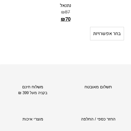
נתנאל
₪
87
₪
70
ה
מ
בחר אפשרויות
ב
ח
י
ר
ה
ק
ו
ד
תשלום מאובטח
משלוח חינם
ם
בקניה מעל 399 ₪
ה
ו
א
₪
החזר כספי / החלפה
מוצרי איכות
8