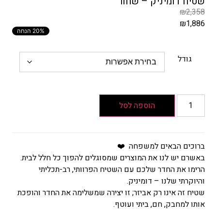
שטיח דומיניק – שחור
₪
2,358
₪
1,886
20% הנחה
המחיר
הקודם
הוא
גודל
₪2,358
המחיר
הנוכחי
הוא
הוספה לסל
₪1,886
ברוכים הבאים למשפחה ❤️
באשרם יש לנו את המוצרים שמסוגלים להפוך כל חלל לבית.
הרימו את החדר שלכם עם השטיח הפרוותי, רב-תכליתי
והיוקרתי שלנו – דומיניק.
שטיח זה אינו רק אביזר; זו יצירה שמשלימה את החדר והופכת
אותו למחבק, חם, ביתי ועוטף.