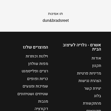
7
ה
מ
תו אמינות
ח
dun&bradsreet
י
ר
ה
נ
אשרם - גלריה לעיצוב
המוצרים שלנו
ו
הבית
כ
וילנות וכותרות
אודות
ח
מפות שולחן
י
תקנון
רנרים ופלייסמנט
ה
מדיניות פרטיות
ו
כריות ופופים
הצהרת נגישות
א
שמיכות ומצעים
יצירת קשר
₪
שטיחים ושטיחונים
7
בלוג
0
מגבות
מהתקשורת
דקורציה
סיטונאים