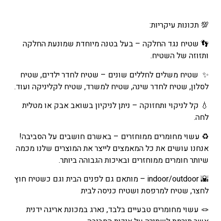
💯 תכונות עיקריות:
👣 שטיח נגד החלקה – בעל בטנה מיוחדת שמונעת החלקה
ותזוזה של השטיח.
✨ שטיח משלים לחללים שונים – שטיח לחדר ילדים, שטיח
לסלון, שטיח לחדר שינה, שטיח למשרד, שטיח לקליניקה ועוד.
💧 קל לניקוי ותחזוקה – ניתן לניקיון בשואב אבק או מטלית
לחה.
♻️ עשוי מחומרים ממוחזרים – באשרם חושבים על הסביבה!
אנחנו עושים את כל המאמצים לייצר את המוצרים שלנו מכמה
שיותר חומרים ממוחזרים ובאיכות הגבוהה ביותר.
🌇 indoor/outdoor – מותאם גם לפנים הבית וגם כשטיח חוץ
לחצר, שטיח למרפסת ושטיח כניסה לבית
🪢 עשוי מחומרים טבעיים בלבד, נארג במכונת אריגה ידנית