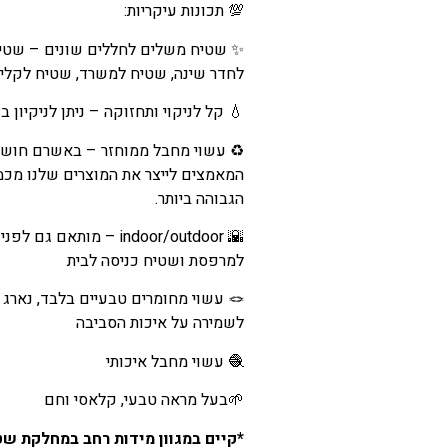
💯 תכונות עיקריות:
✨ שטיח משלים לחללים שונים – שטיח 
לחדר שינה, שטיח למשרד, שטיח לקליני
💧 קל לניקוי ותחזוקה – ניתן לניקיון
♻️ עשוי מחבל ממוחזר – באשרם חושב
המאמצים לייצר את המוצרים שלנו מכמ
הגבוהה ביותר.
🌇 indoor/outdoor – מו
למרפסת ושטיח כניסה לבית
🪢 עשוי מחומרים טבעיים בלבד, נארג
לשמירה על איכות הסביבה
🧶 עשוי מחבל איכותי
🌱בעל מראה טבעי, קלאסי וחם
*קיים במגוון מידות רחב במחלקת שט