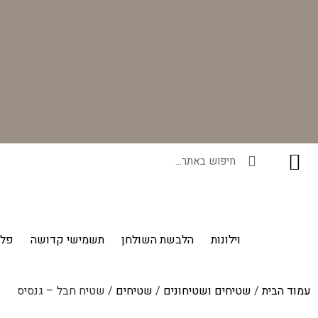
רוכשים ונהנים - בכל רכישה תקבלו מתנה ייחודית מאיתנו!
וילונות
הלבשת השולחן
תשמישי קדושה
פלי
עמוד הבית
/
שטיחים ושטיחונים
/
שטיחים
/ שטיח חבל – גנסיס