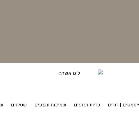
יסמטים | רנרים
כריות ופופים
שמיכות ומצעים
שטיחים
שט