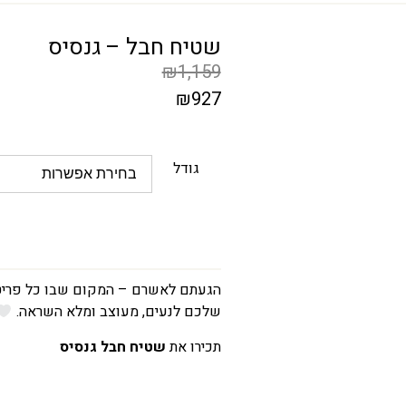
שטיח חבל – גנסיס
₪
1,159
₪
927
המחיר
הקודם
גודל
הוא
₪1,159
המחיר
הנוכחי
הוא
הגעתם לאשרם – המקום שבו כל פריט 
שלכם לנעים, מעוצב ומלא השראה.
₪927
תכירו את
שטיח חבל גנסיס