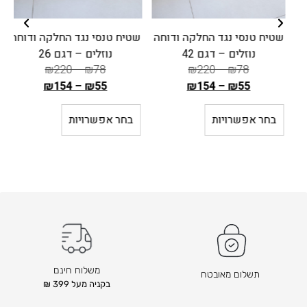
שטיח טנסי נגד החלקה ודוחה
שטיח טנסי נגד החלקה ודוחה
נוזלים – דגם 42
נוזלים – דגם 26
₪
220
–
₪
78
₪
220
–
₪
78
₪
154
–
₪
55
₪
154
–
₪
55
ה
ה
מ
מ
בחר אפשרויות
בחר אפשרויות
ח
ח
י
י
ר
ר
ה
ה
ק
ק
ו
ו
ד
ד
ם
ם
ה
ה
משלוח חינם
תשלום מאובטח
ו
ו
בקניה מעל 399 ₪
א
א