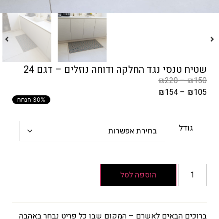
שטיח טנסי נגד החלקה ודוחה נוזלים – דגם 24
₪
220
–
₪
150
₪
154
–
₪
105
30% הנחה
המחיר
הקודם
הוא
גודל
₪150
–
₪220
טווח
הוספה לסל
מחירים:
עד
ברוכים הבאים לאשרם – המקום שבו כל פריט נבחר באהבה