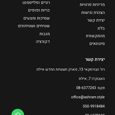
רנרים ופלייסמנט
מדיניות פרטיות
כריות ופופים
₪
₪
הצהרת נגישות
7
7
שמיכות ומצעים
יצירת קשר
8
8
שטיחים ושטיחונים
בלוג
מגבות
מהתקשורת
ע
ע
דקורציה
ד
ד
סיטונאים
₪
₪
יצירת קשר
2
2
2
2
רח' הבורסקאי 13, פארק תעשיות החדש אילת
0
0
האבוקדו 7, אילת
ה
ה
פקס: 08-6377243
מ
מ
office@ashram.style
ח
ח
י
י
050-9918484
ר
ר