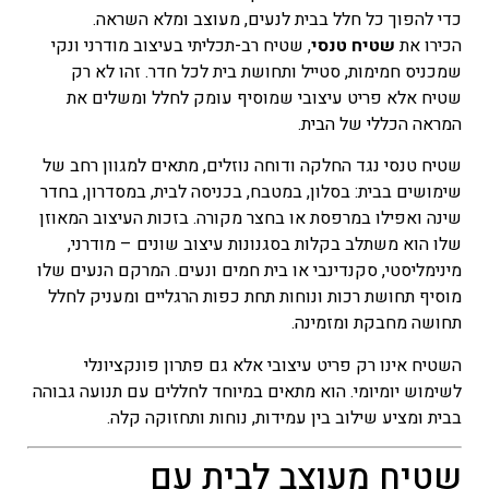
כדי להפוך כל חלל בבית לנעים, מעוצב ומלא השראה.
המחיר
הכירו את
שטיח טנסי
, שטיח רב-תכליתי בעיצוב מודרני ונקי
הנוכחי
שמכניס חמימות, סטייל ותחושת בית לכל חדר. זהו לא רק
הוא
שטיח אלא פריט עיצובי שמוסיף עומק לחלל ומשלים את
₪105
המראה הכללי של הבית.
–
₪154
שטיח טנסי נגד החלקה ודוחה נוזלים, מתאים למגוון רחב של
טווח
שימושים בבית: בסלון, במטבח, בכניסה לבית, במסדרון, בחדר
מחירים:
שינה ואפילו במרפסת או בחצר מקורה. בזכות העיצוב המאוזן
שלו הוא משתלב בקלות בסגנונות עיצוב שונים – מודרני,
עד
מינימליסטי, סקנדינבי או בית חמים ונעים. המרקם הנעים שלו
מוסיף תחושת רכות ונוחות תחת כפות הרגליים ומעניק לחלל
תחושה מחבקת ומזמינה.
השטיח אינו רק פריט עיצובי אלא גם פתרון פונקציונלי
לשימוש יומיומי. הוא מתאים במיוחד לחללים עם תנועה גבוהה
בבית ומציע שילוב בין עמידות, נוחות ותחזוקה קלה.
שטיח מעוצב לבית עם