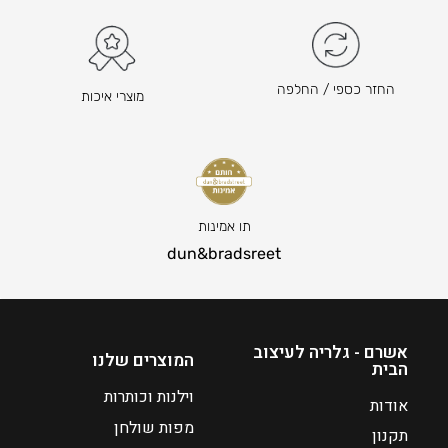
₪
₪
7
7
8
8
–
–
החזר כספי / החלפה
מוצרי איכות
₪
₪
2
2
2
2
0
0
ט
ט
ו
ו
תו אמינות
ו
ו
dun&bradsreet
ח
ח
מ
מ
ח
ח
י
י
אשרם - גלריה לעיצוב
המוצרים שלנו
הבית
ר
ר
י
י
וילנות וכותרות
אודות
ם
ם
מפות שולחן
תקנון
:
: