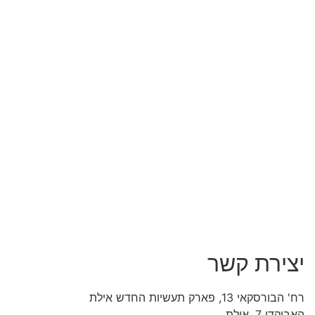
ד
₪
2
2
0
ה
מ
ח
י
ר
ה
נ
ו
כ
ח
י
ה