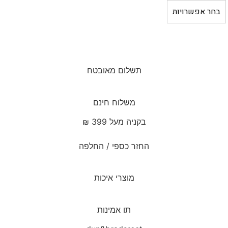
מ
בחר אפשרויות
ח
י
ר
ה
ק
ו
ד
ם
ה
ו
א
₪
7
8
–
₪
2