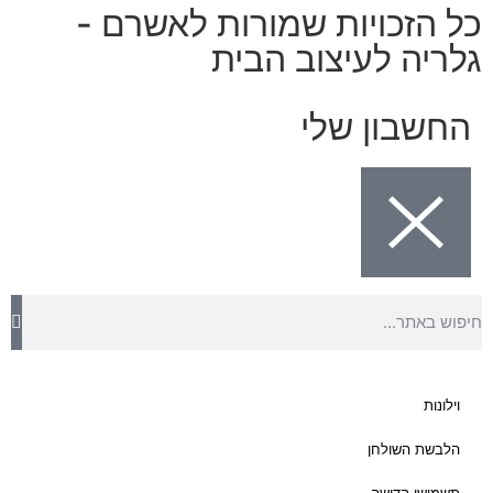
י
ם
:
₪
5
5
ע
ד
₪
1
5
4