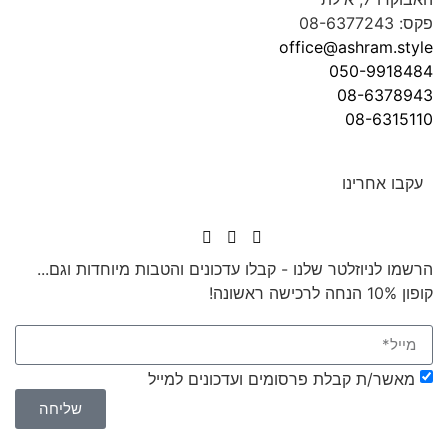
ו
א
₪
5
5
–
₪
1
5
4
ט
ו
ו
ח
מ
ח
י
ר