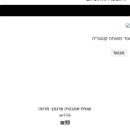
מבצע!
שטיח טנסי נגד החלקה ודוחה נוזלים – דגם 42
₪
220
–
₪
78
₪
154
–
₪
55
ה