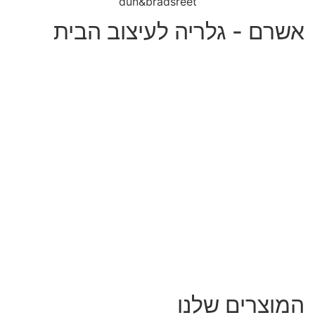
2
0
ט
ו
ו
ח
מ
ח
י
ר
י
ם
:
₪
7
8
ע