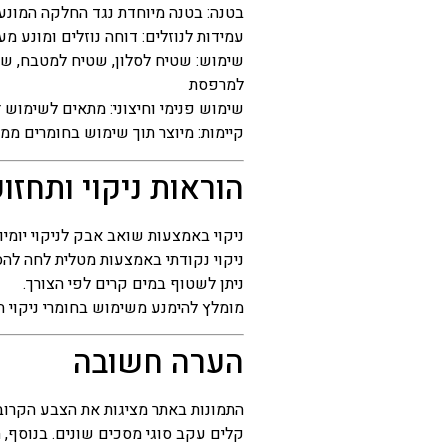
בטנה: בטנה מיוחדת נגד החלקה המונע
עמידות לנוזלים: דוחה נוזלים ומונע מ
שימוש: שטיח לסלון, שטיח למטבח, שט
למרפסת
שימוש פנימי וחיצוני: מתאים לשימוש Indoor ו-Outdoor
קיימות: מיוצר תוך שימוש בחומרים ממו
הוראות ניקוי ותחזו
ניקוי באמצעות שואב אבק לניקוי יומיו
ניקוי נקודתי באמצעות מטלית לחה לה
ניתן לשטוף במים קרים לפי הצורך.
מומלץ להימנע משימוש בחומרי ניקוי ח
הערה חשובה
התמונות באתר מציגות את הצבע הקרוב ב
קלים עקב סוגי מסכים שונים. בנוסף,