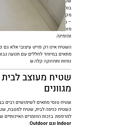
שטיח טנסי, נגד החלקה ודוחה נוזלים,
המחיר
בסלון, במטבח, בכניסה לבית, במסדרון
הנוכחי
מקורה. בזכות העיצוב המאוזן שלו הוא
הוא
– מודרני, מינימליסטי, סקנדינבי או בי
מוסיף תחושת רכות ונוחות תחת כפות 
₪55
ומזמינה.
–
השטיח אינו רק פריט עיצובי אלא גם פתר
₪154
מתאים במיוחד לחללים עם תנועה גבוהה
טווח
נוחות ותחזוקה קלה.ש
מחירים:
שטיח מעוצב לבית 
עד
מגוונים
שטיח טנסי מתאים לשימושים רבים בבי
כשטיח כניסה לבית, שטיח למטבח, שטי
למרפסת. בזכות החומרים האיכותיים ש
Indoor וגם Outdoor
.